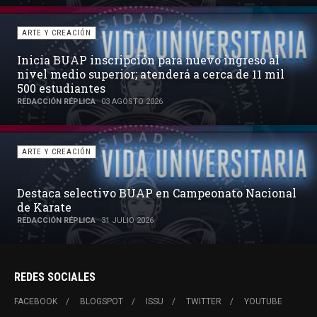
ARTE Y CREACIÓN
para nuevo ingreso al
Licenciatura en Fisioter
nderá a cerca de 11 mil
la formación de profesion
México
6
BUAP
22 JULIO 2026
ARTE Y CREACIÓN
 en Campeonato Nacional
BUAP y Gobierno de Puebl
la educación con la feria
REDACCIÓN RÉPLICA
20 JULIO 2026
REDES SOCIALES
FACEBOOK
BLOGSPOT
ISSU
TWITTER
YOUTUBE