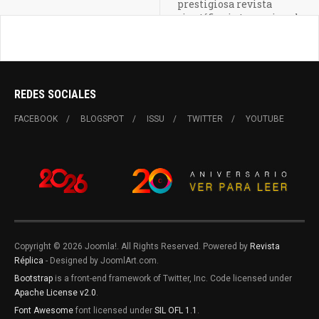
prestigiosa revista
científica internacional
REDES SOCIALES
FACEBOOK
BLOGSPOT
ISSU
TWITTER
YOUTUBE
Copyright © 2026 Joomla!. All Rights Reserved. Powered by
Revista
Réplica
- Designed by JoomlArt.com.
Bootstrap
is a front-end framework of Twitter, Inc. Code licensed under
Apache License v2.0
.
Font Awesome
font licensed under
SIL OFL 1.1
.