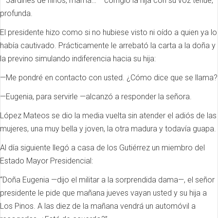
—Jardines de niños, mamá… —corrigió la hija con su voz tenue,
profunda.
El presidente hizo como si no hubiese visto ni oído a quien ya lo
había cautivado. Prácticamente le arrebató la carta a la doña y
la previno simulando indiferencia hacia su hija:
—Me pondré en contacto con usted. ¿Cómo dice que se llama?
—Eugenia, para servirle —alcanzó a responder la señora.
López Mateos se dio la media vuelta sin atender el adiós de las
mujeres, una muy bella y joven, la otra madura y todavía guapa.
Al día siguiente llegó a casa de los Gutiérrez un miembro del
Estado Mayor Presidencial:
“Doña Eugenia —dijo el militar a la sorprendida dama—, el señor
presidente le pide que mañana jueves vayan usted y su hija a
Los Pinos. A las diez de la mañana vendrá un automóvil a