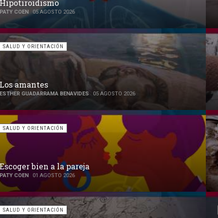
Hipertensión arterial
DANIELA RÍOS DELGADO FALCÓN
29 JULIO 2026
SALUD Y ORIENTACIÓN
Sanar el Trauma del Bullying en la Vida Adulta
PATY COEN
22 JULIO 2026
SALUD Y ORIENTACIÓN
Aspartame, un dulce peligro
DANIELA RÍOS D. FALCÓN
22 JULIO 2026
SALUD Y ORIENTACIÓN