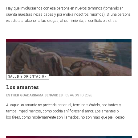
Hay que involucrarnos con esa persona en
nuevos
términos (tomando en
cuenta nuestras necesidades y por ende a nosotros mismos). Si una persona
es adicta al alcohol, a las drogas, al sufrimiento, al conflicto o a otras
personas, soltemos su adicción, quitemos las manos del asunto...
SALUD Y ORIENTACIÓN
Los amantes
ESTHER GUADARRAMA BENAVIDES
05 AGOSTO 2026
Aunque un amante no pretenda ser cruel, termina siéndolo, por tantos y
tantos impedimentos, como podría ahí florecer el amor. Los amantes o
los
frees
, como modernamente son llamados, no son más que piel, deseo,
son tantas cosas retenidas y no compartidas...