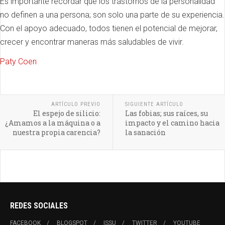
Es importante recordar que los trastornos de la personalidad
no definen a una persona; son solo una parte de su experiencia.
Con el apoyo adecuado, todos tienen el potencial de mejorar,
crecer y encontrar maneras más saludables de vivir.
Paty Coen
ARTÍCULO PREVIO
SIGUIENTE ARTÍCULO
El espejo de silicio:
Las fobias; sus raíces, su
¿Amamos a la máquina o a
impacto y el camino hacia
nuestra propia carencia?
la sanación
REDES SOCIALES
FACEBOOK
BLOGSPOT
ISSU
TWITTER
YOUTUBE