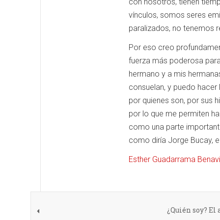
con nosotros, tienen tiemp
vínculos, somos seres emi
paralizados, no tenemos re
Por eso creo profundament
fuerza más poderosa para e
hermano y a mis hermanas 
consuelan, y puedo hacer 
por quienes son, por sus h
por lo que me permiten hace
como una parte importantí
como diría Jorge Bucay, en 
Esther Guadarrama Benav
¿Quién soy? El 