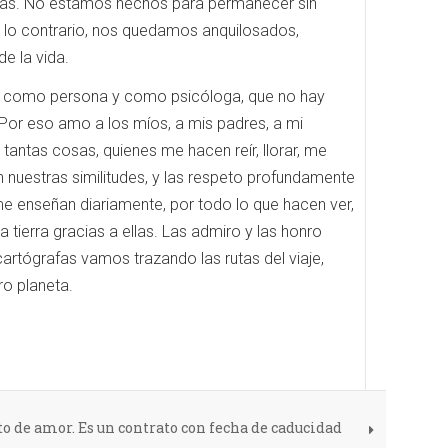
torias. No estamos hechos para permanecer sin
 lo contrario, nos quedamos anquilosados,
de la vida.
o sé como persona y como psicóloga, que no hay
 Por eso amo a los míos, a mis padres, a mi
ntas cosas, quienes me hacen reír, llorar, me
 nuestras similitudes, y las respeto profundamente
 me enseñan diariamente, por todo lo que hacen ver,
a tierra gracias a ellas. Las admiro y las honro
rtógrafas vamos trazando las rutas del viaje,
ro planeta.
cto de amor. Es un contrato con fecha de caducidad