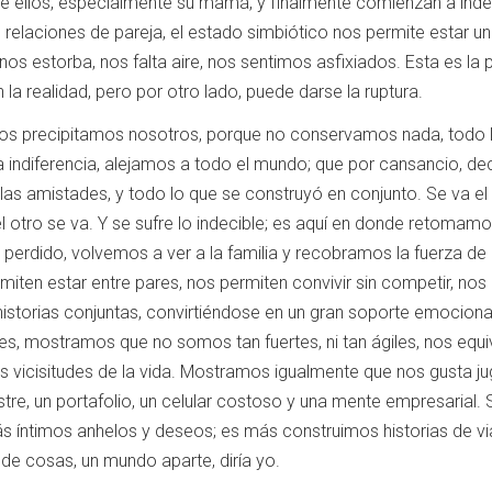
e ellos, especialmente su mamá, y finalmente comienzan a inde
las relaciones de pareja, el estado simbiótico nos permite estar
nos estorba, nos falta aire, nos sentimos asfixiados. Esta es la p
 la realidad, pero por otro lado, puede darse la ruptura.
a, nos precipitamos nosotros, porque no conservamos nada, todo 
la indiferencia, alejamos a todo el mundo; que por cansancio, d
s, las amistades, y todo lo que se construyó en conjunto. Se va e
otro se va. Y se sufre lo indecible; es aquí en donde retomamos
perdido, volvemos a ver a la familia y recobramos la fuerza de 
miten estar entre pares, nos permiten convivir sin competir, nos 
 historias conjuntas, convirtiéndose en un gran soporte emocio
ces, mostramos que no somos tan fuertes, ni tan ágiles, nos 
 vicisitudes de la vida. Mostramos igualmente que nos gusta ju
stre, un portafolio, un celular costoso y una mente empresari
 íntimos anhelos y deseos; es más construimos historias de via
de cosas, un mundo aparte, diría yo.