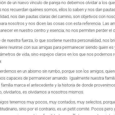
ción de un nuevo vínculo de pareja no debemos olvidar a los qu
s nos recuerdan quiénes somos, ellos lo saben y nos dan pautas
alidad, nos dan pautas claras del camino, son objetivos con no
para nosotros y nos dicen las cosas con esta referencia. Las am
necer en nuestro centro y esencia; no nos permiten perder el 
de nuestra fuerza, lo que sostiene nuestra personalidad, nos br
equiere reunirse con sus amigas para permanecer siendo quien e
ámetros de vida, sino espejos claros en los que nos podemos ref
a.
erdernos en un abismo sin rumbo, porque son los amigos, quienes 
mos capaces de permanecer amando. Igualmente nuestra familia
 familia marca el antecedente y la historia de donde provenimos
, olvidarlos, es olvidarnos a nosotros mismos.
igos tenemos muy pocos, muy contados, muy selectos, porque e
titudinario, sino por el contrario, es un petit comité. Pocos pe