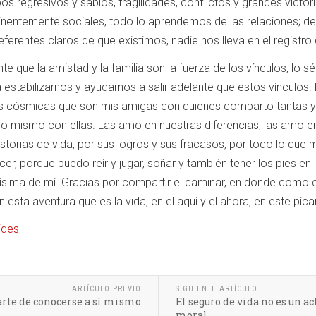
os regresivos y sabios, fragilidades, conflictos y grandes vic
nentemente sociales, todo lo aprendemos de las relaciones; de
ferentes claros de que existimos, nadie nos lleva en el registro 
e que la amistad y la familia son la fuerza de los vínculos, l
stabilizarnos y ayudarnos a salir adelante que estos vínculos.
cósmicas que son mis amigas con quienes comparto tantas y ta
lo mismo con ellas. Las amo en nuestras diferencias, las amo en
istorias de vida, por sus logros y sus fracasos, por todo lo que
r, porque puedo reír y jugar, soñar y también tener los pies en l
sima de mí. Gracias por compartir el caminar, en donde como ca
esta aventura que es la vida, en el aquí y el ahora, en este píca
ides
ARTÍCULO PREVIO
SIGUIENTE ARTÍCULO
arte de conocerse a sí mismo
El seguro de vida no es un a
moral.