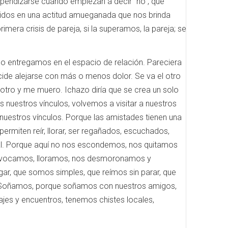
pendizarse cuando empiezan a decir “no”, que
 unidos en una actitud amueganada que nos brinda
rimera crisis de pareja, si la superamos, la pareja; se
lo entregamos en el espacio de relación. Pareciera
ecide alejarse con más o menos dolor. Se va el otro
l otro y me muero. Ichazo diría que se crea un solo
 nuestros vínculos, volvemos a visitar a nuestros
nuestros vínculos. Porque las amistades tienen una
permiten reír, llorar, ser regañados, escuchados,
nal. Porque aquí no nos escondemos, nos quitamos
equivocamos, lloramos, nos desmoronamos y
gar, que somos simples, que reímos sin parar, que
al. Soñamos, porque soñamos con nuestros amigos,
jes y encuentros, tenemos chistes locales,