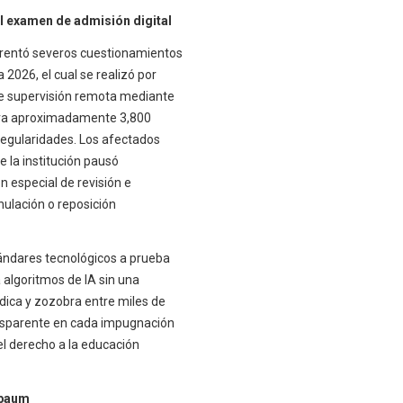
el examen de admisión digital
rentó severos cuestionamientos
 2026, el cual se realizó por
de supervisión remota mediante
 para aproximadamente 3,800
rregularidades. Los afectados
e la institución pausó
n especial de revisión e
ulación o reposición
tándares tecnológicos a prueba
a algoritmos de IA sin una
ídica y zozobra entre miles de
nsparente en cada impugnación
el derecho a la educación
nbaum