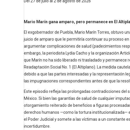
Del 27 de julio al 2 de agosto de 2026
Mario Marín gana amparo, pero permanece en El Altipl
El exgobernador de Puebla, Mario Marín Torres, obtuvo un
juicio de amparo que le permitiría continuar su proceso en p
argumentar complicaciones de salud (padecimientos respir
embargo, la periodista Lydia Cacho y la organización Arti
que Marín no ha sido liberado ni trasladado y permanece r
Readaptación Social No. 1 (El Altiplano). La medida cautel
debido a que las partes interesadas y la representación le
las impugnaciones correspondientes antes de que la resol
Este episodio refleja las prolongadas contradicciones del s
México. Si bien las garantías de salud de cualquier imputa
otorgamiento reiterado de beneficios a figuras procesadas
derechos humanos —como la tortura institucionalizada— e
el Poder Judicial y somete a las víctimas a un constante e
incertidumbre.