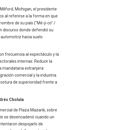
Milford, Michigan, el presidente
s al referirse a la forma en que
nombre de su país ("Mé-ji-co" /
un discurso donde defendió su
ón automotriz hacia suelo
con frecuencia al espectáculo y la
ectorales internas. Reducir la
na mandataria extranjera
egración comercial y la industria
stura de superioridad frente a
drés Cholula
omercial de Plaza Mazarik, sobre
dente se desencadenó cuando un
ntentaron despojarlo de