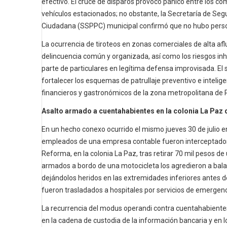
efectivo. El cruce de disparos provocó pánico entre los c
vehículos estacionados; no obstante, la Secretaría de Seg
Ciudadana (SSPPC) municipal confirmó que no hubo perso
La ocurrencia de tiroteos en zonas comerciales de alta afl
delincuencia común y organizada, así como los riesgos in
parte de particulares en legítima defensa improvisada. El
fortalecer los esquemas de patrullaje preventivo e intelig
financieros y gastronómicos de la zona metropolitana de 
Asalto armado a cuentahabientes en la colonia La Paz 
En un hecho conexo ocurrido el mismo jueves 30 de julio en
empleados de una empresa contable fueron interceptados
Reforma, en la colonia La Paz, tras retirar 70 mil pesos de
armados a bordo de una motocicleta los agredieron a balaz
dejándolos heridos en las extremidades inferiores antes d
fueron trasladados a hospitales por servicios de emergenc
La recurrencia del modus operandi contra cuentahabientes
en la cadena de custodia de la información bancaria y en 