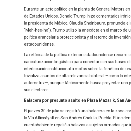
Durante un acto político en la planta de General Motors en 
de Estados Unidos, Donald Trump, hizo comentarios irónico
la presidenta de México, Claudia Sheinbaum, pronuncia el 
"Meh-hee-ho"). Trump utilizó la anécdota en el marco de 
política arancelaria proteccionista y el retorno de inversi
estadounidense.
La retórica de la política exterior estadounidense recurre 
caricaturización lingüística para conectar con sus bases el
interlocución institucional a mofas sobre la fonética de u
trivializa asuntos de alta relevancia bilateral —como la int
automotriz—, aunque tácticamente busca proyectar una po
sus electores.
Balacera por presunto asalto en Plaza Mazarik, San An
El jueves 30 de julio se registró una balacera en la zona c
la Vía Atlixcáyotl en San Andrés Cholula, Puebla. El inci
cuentahabiente repelió a balazos a sujetos armados que i