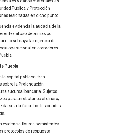
omensales y daños materiales en
uridad Pública y Protección
nas lesionadas en dicho punto.
uencia evidencia la audacia de la
herentes al uso de armas por
 suceso subraya la urgencia de
encia operacional en corredores
Puebla.
de Puebla
 la capital poblana, tres
 sobre la Prolongación
 una sucursal bancaria. Sujetos
os para arrebatarles el dinero,
e darse a la fuga. Los lesionados
ia.
 evidencia fisuras persistentes
los protocolos de respuesta