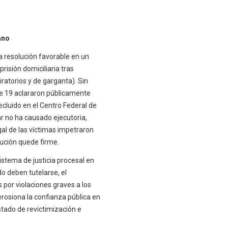
ano
a resolución favorable en un
risión domiciliaria tras
atorios y de garganta). Sin
cle 19 aclararon públicamente
ecluido en el Centro Federal de
ar no ha causado ejecutoria,
gal de las víctimas impetraron
ución quede firme.
istema de justicia procesal en
do deben tutelarse, el
 por violaciones graves a los
rosiona la confianza pública en
stado de revictimización e