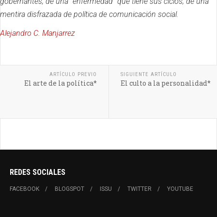
gobernantes; de una “enfermedad” que tiene sus ciclos; de una
mentira disfrazada de política de comunicación social.
Alejandro C. Manjarrez
ARTÍCULO PREVIO
SIGUIENTE ARTÍCULO
El arte de la política*
El culto a la personalidad*
REDES SOCIALES
FACEBOOK
BLOGSPOT
ISSU
TWITTER
YOUTUBE