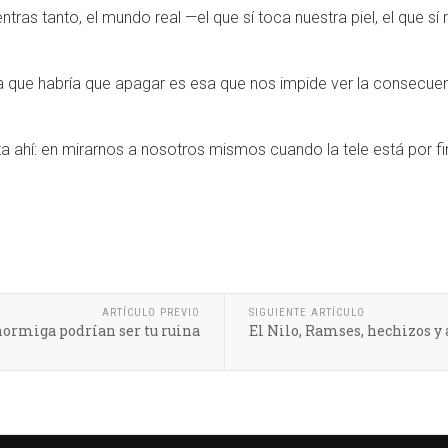
tras tanto, el mundo real —el que sí toca nuestra piel, el que sí 
la que habría que apagar es esa que nos impide ver la consecu
 ahí: en mirarnos a nosotros mismos cuando la tele está por fin
ARTÍCULO PREVIO
SIGUIENTE ARTÍCULO
hormiga podrían ser tu ruina
El Nilo, Ramses, hechizos y