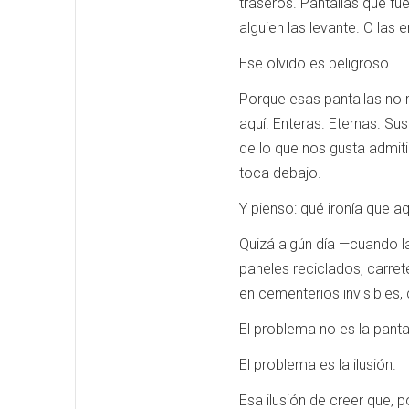
traseros. Pantallas que fu
alguien las levante. O las e
Ese olvido es peligroso.
Porque esas pantallas no
aquí. Enteras. Eternas. S
de lo que nos gusta admiti
toca debajo.
Y pienso: qué ironía que a
Quizá algún día —cuando l
paneles reciclados, carret
en cementerios invisibles,
El problema no es la pantal
El problema es la ilusión.
Esa ilusión de creer que, 