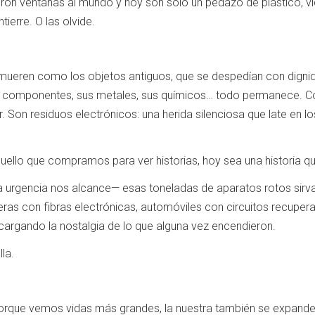
eron ventanas al mundo y hoy son solo un pedazo de plástico, vi
ntierre. O las olvide.
 mueren como los objetos antiguos, que se despedían con dign
us componentes, sus metales, sus químicos… todo permanece. Con
r. Son residuos electrónicos: una herida silenciosa que late en l
quello que compramos para ver historias, hoy sea una historia qu
a urgencia nos alcance— esas toneladas de aparatos rotos sirv
eras con fibras electrónicas, automóviles con circuitos recuper
 cargando la nostalgia de lo que alguna vez encendieron.
la.
porque vemos vidas más grandes, la nuestra también se expande. 