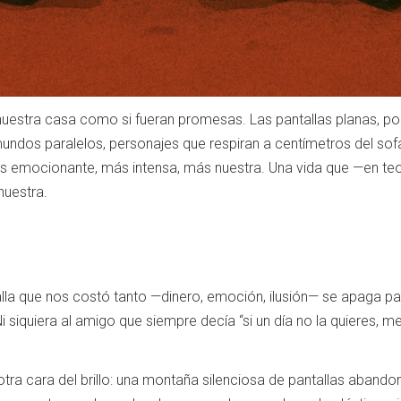
uestra casa como si fueran promesas. Las pantallas planas, por
mundos paralelos, personajes que respiran a centímetros del sof
más emocionante, más intensa, más nuestra. Una vida que —en te
nuestra.
talla que nos costó tanto —dinero, emoción, ilusión— se apaga pa
Ni siquiera al amigo que siempre decía “si un día no la quieres, me
tra cara del brillo: una montaña silenciosa de pantallas aband