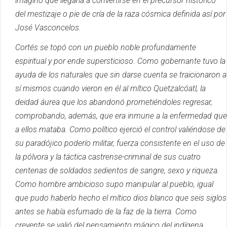
imaginó que llegaría a convertirse en el precursor histórico
del mestizaje o pie de cría de la raza cósmica definida así por
José Vasconcelos.
Cortés se topó con un pueblo noble profundamente
espiritual y por ende supersticioso.
Como gobernante tuvo la
ayuda de los naturales que sin darse cuenta se traicionaron a
sí mismos cuando vieron en él al mítico Quetzalcóatl, la
deidad áurea que los abandonó prometiéndoles regresar,
comprobando, además, que era inmune a la enfermedad que
a ellos mataba.
Como político ejerció el control valiéndose de
su paradójico poderío militar, fuerza consistente en el uso de
la pólvora y la táctica castrense-criminal de sus cuatro
centenas de soldados sedientos de sangre, sexo y riqueza.
Como hombre ambicioso supo manipular al pueblo, igual
que pudo haberlo hecho el mítico dios blanco que seis siglos
antes se había esfumado de la faz de la tierra.
Como
creyente se valió del pensamiento mágico del indígena,