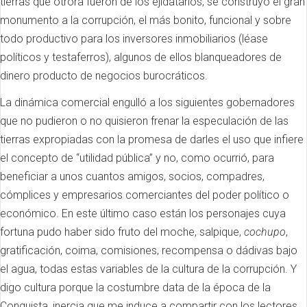
tierras que otrora fueron de los ejidatarios, se construyó el gran
monumento a la corrupción, el más bonito, funcional y sobre
todo productivo para los inversores inmobiliarios (léase
políticos y testaferros), algunos de ellos blanqueadores de
dinero producto de negocios burocráticos.
La dinámica comercial engulló a los siguientes gobernadores
que no pudieron o no quisieron frenar la especulación de las
tierras expropiadas con la promesa de darles el uso que infiere
el concepto de “utilidad pública” y no, como ocurrió, para
beneficiar a unos cuantos amigos, socios, compadres,
cómplices y empresarios comerciantes del poder político o
económico.
En este último caso están los personajes cuya
fortuna pudo haber sido fruto del moche, salpique,
cochupo
,
gratificación, coima, comisiones, recompensa o dádivas bajo
el agua, todas estas variables de la cultura de la corrupción.
Y
digo cultura porque la costumbre data de la época de la
Conquista, inercia que me induce a compartir con los lectores