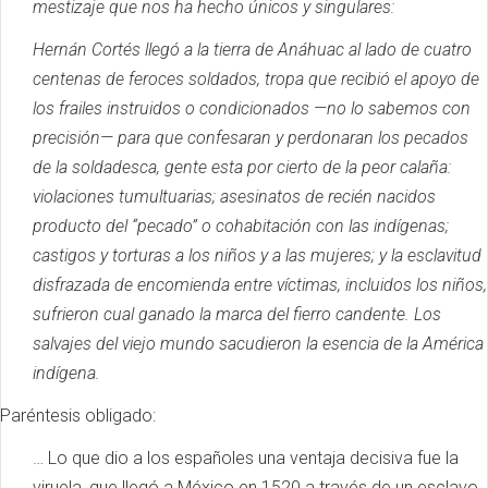
mestizaje que nos ha hecho únicos y singulares:
Hernán Cortés llegó a la tierra de Anáhuac al lado de cuatro
centenas de feroces soldados, tropa que recibió el apoyo de
los frailes instruidos o condicionados —no lo sabemos con
precisión— para que confesaran y perdonaran los pecados
de la soldadesca, gente esta por cierto de la peor calaña:
violaciones tumultuarias;
asesinatos de recién nacidos
producto del “pecado” o cohabitación con las indígenas;
castigos y torturas a los niños y a las mujeres;
y la esclavitud
disfrazada de encomienda entre víctimas, incluidos los niños,
sufrieron cual ganado la marca del fierro candente.
Los
salvajes del viejo mundo sacudieron la esencia de la América
indígena.
Paréntesis obligado:
… Lo que dio a los españoles una ventaja decisiva fue la
viruela, que llegó a México en 1520 a través de un esclavo