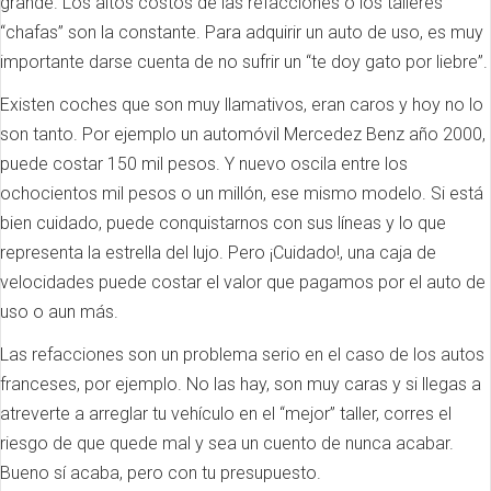
grande. Los altos costos de las refacciones o los talleres
“chafas” son la constante. Para adquirir un auto de uso, es muy
importante darse cuenta de no sufrir un “te doy gato por liebre”.
Existen coches que son muy llamativos, eran caros y hoy no lo
son tanto. Por ejemplo un automóvil Mercedez Benz año 2000,
puede costar 150 mil pesos. Y nuevo oscila entre los
ochocientos mil pesos o un millón, ese mismo modelo. Si está
bien cuidado, puede conquistarnos con sus líneas y lo que
representa la estrella del lujo. Pero ¡Cuidado!, una caja de
velocidades puede costar el valor que pagamos por el auto de
uso o aun más.
Las refacciones son un problema serio en el caso de los autos
franceses, por ejemplo. No las hay, son muy caras y si llegas a
atreverte a arreglar tu vehículo en el “mejor” taller, corres el
riesgo de que quede mal y sea un cuento de nunca acabar.
Bueno sí acaba, pero con tu presupuesto.