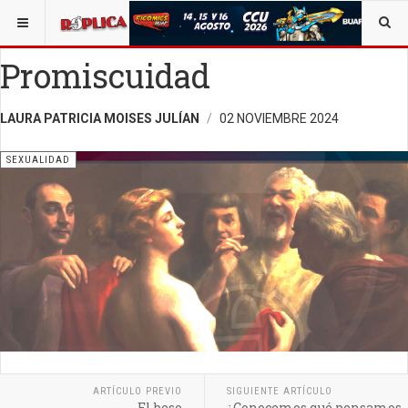
ESTÁ AQUÍ:
SALUD
SALUD Y ORIENTACIÓN
Promiscuidad
LAURA PATRICIA MOISES JULÍAN
02 NOVIEMBRE 2024
SEXUALIDAD
ARTÍCULO PREVIO
SIGUIENTE ARTÍCULO
El beso
¿Conocemos qué pensamos