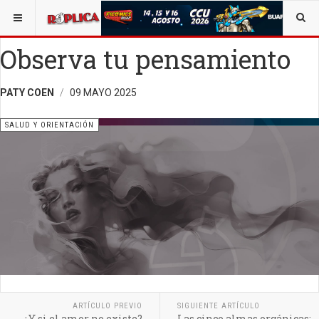
ESTÁ AQUÍ:
SALUD
Observa tu pensamiento
PATY COEN
09 MAYO 2025
SALUD Y ORIENTACIÓN
ARTÍCULO PREVIO
SIGUIENTE ARTÍCULO
¿Y si el amor no existe?
Las cinco almas orgánicas: