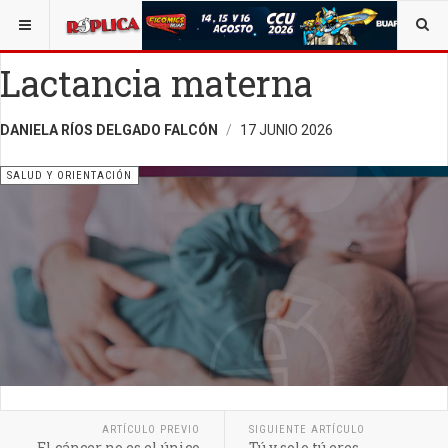
ESTÁ AQUÍ:
SALUD
OPINIÓN
RÉPLICA
Lactancia materna
DANIELA RÍOS DELGADO FALCÓN
17 JUNIO 2026
SALUD Y ORIENTACIÓN
ARTÍCULO PREVIO
SIGUIENTE ARTÍCULO
El cáncer no es el único
Tú y solo tú eres