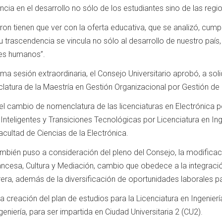
ncia en el desarrollo no sólo de los estudiantes sino de las regio
on tienen que ver con la oferta educativa, que se analizó, cump
u trascendencia se vincula no sólo al desarrollo de nuestro país,
es humanos”.
ima sesión extraordinaria, el Consejo Universitario aprobó, a soli
latura de la Maestría en Gestión Organizacional por Gestión de
el cambio de nomenclatura de las licenciaturas en Electrónica po
Inteligentes y Transiciones Tecnológicas por Licenciatura en Ing
ultad de Ciencias de la Electrónica.
mbién puso a consideración del pleno del Consejo, la modificac
ancesa, Cultura y Mediación, cambio que obedece a la integració
rera, además de la diversificación de oportunidades laborales p
a creación del plan de estudios para la Licenciatura en Ingenierí
eniería, para ser impartida en Ciudad Universitaria 2 (CU2).