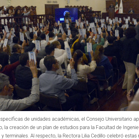
pecíficas de unidades académicas, el Consejo Universitario a
o, la creación de un plan de estudios para la Facultad de Ingenie
 y terminales. Al respecto, la Rectora Lilia Cedillo celebró es