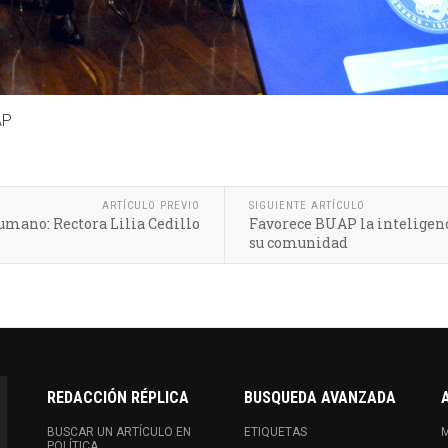
AP
ARTÍCULO PREVIO
SIGUIENTE ARTÍCULO
humano: Rectora Lilia Cedillo
Favorece BUAP la inteligen
su comunidad
REDACCIÓN RÉPLICA
BUSQUEDA AVANZADA
BUSCAR UN ARTÍCULO EN
ETIQUETAS
M
POLÍTICA