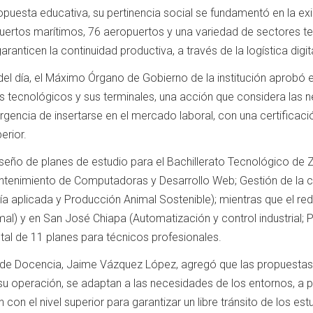
uesta educativa, su pertinencia social se fundamentó en la exis
puertos marítimos, 76 aeropuertos y una variedad de sectores 
ranticen la continuidad productiva, a través de la logística digita
del día, el Máximo Órgano de Gobierno de la institución aprobó el
tos tecnológicos y sus terminales, una acción que considera las
 urgencia de insertarse en el mercado laboral, con una certificac
erior.
diseño de planes de estudio para el Bachillerato Tecnológico d
ntenimiento de Computadoras y Desarrollo Web; Gestión de la cali
 aplicada y Producción Animal Sostenible); mientras que el redi
al) y en San José Chiapa (Automatización y control industrial; 
tal de 11 planes para técnicos profesionales.
or de Docencia, Jaime Vázquez López, agregó que las propuestas
 su operación, se adaptan a las necesidades de los entornos, a
n con el nivel superior para garantizar un libre tránsito de los est