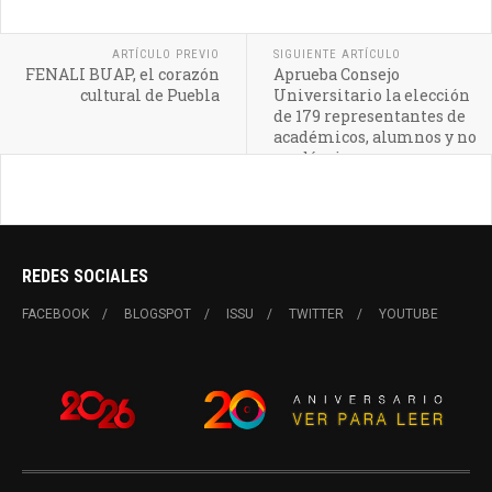
ARTÍCULO PREVIO
SIGUIENTE ARTÍCULO
FENALI BUAP, el corazón
Aprueba Consejo
cultural de Puebla
Universitario la elección
de 179 representantes de
académicos, alumnos y no
académicos
REDES SOCIALES
FACEBOOK
BLOGSPOT
ISSU
TWITTER
YOUTUBE