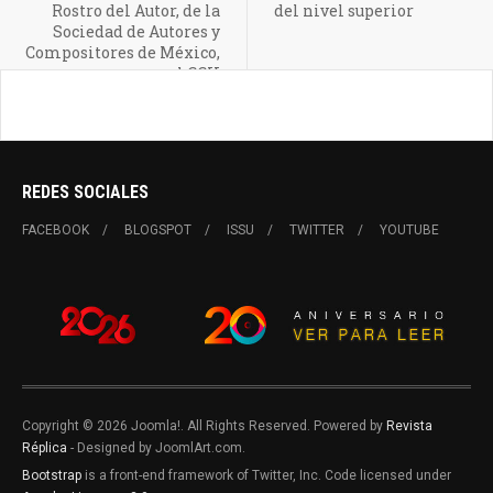
Rostro del Autor, de la
del nivel superior
Sociedad de Autores y
Compositores de México,
en el CCU
REDES SOCIALES
FACEBOOK
BLOGSPOT
ISSU
TWITTER
YOUTUBE
Copyright © 2026 Joomla!. All Rights Reserved. Powered by
Revista
Réplica
- Designed by JoomlArt.com.
Bootstrap
is a front-end framework of Twitter, Inc. Code licensed under