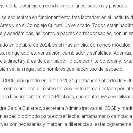
ercer la lactancia en condiciones dignas, seguras y privadas.
se encuentran en funcionamiento tres lactarios: en el Instituto 
 Artes y en el Complejo Cultural Universitario. Todos están habil
vas y académicas, así como a padres corresponsables, con un en
gurado en octubre de 2024, es el más amplio, con cinco módulos
bos, refrigeradores, ventilación, cambiador y señalética. Además, s
cia directa y área de cambiador, lo que permite conocer y forta
bién se han registrado hombres que hacen uso del espacio.
del ICGDE, inaugurado en julio de 2024, permanece abierto de 8:00
 mismo año con el mismo horario. Este último destaca por integ
e la Licenciatura en Artes Plásticas, que contribuye a visibiliza
ra García Gutiérrez, secretaria Administrativa del ICDGE y madr
un espacio cómodo para extraer leche, amamantar o cambiar a 
tivas son necesarias y marcan la diferencia al estar dignamente 