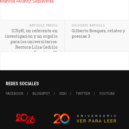
Manola Álvarez Sepúlveda
ARTÍCULO PREVIO
SIGUIENTE ARTÍCULO
ICSyH, un referente en
Gilberto Bosques, relatos y
investigación y un orgullo
poesías 3
para los universitarios:
Rectora Lilia Cedillo
Ramírez (2)
REDES SOCIALES
FACEBOOK
BLOGSPOT
ISSU
TWITTER
YOUTUBE