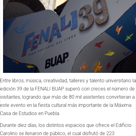
Entre libros, música, creatividad, talleres y talento universitario la
edición 39 de la FENALI BUAP superó con creces el número de
visitantes, logrando que más de 80 mil asistentes convirtieran a
este evento en la fiesta cultural más importante de la Máxima
Casa de Estudios en Puebla.
Durante diez días, los distintos espacios que ofrece el Edificio
Carolino se llenaron de público, el cual disfrutó de 223