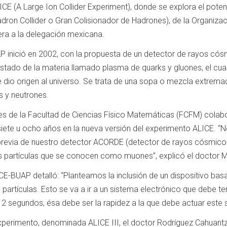
ICE (A Large Ion Collider Experiment), donde se explora el poten
dron Collider o Gran Colisionador de Hadrones), de la Organiza
dera a la delegación mexicana.
P inició en 2002, con la propuesta de un detector de rayos có
estado de la materia llamado plasma de quarks y gluones, el c
 dio origen al universo. Se trata de una sopa o mezcla extrema
s y neutrones.
es de la Facultad de Ciencias Físico Matemáticas (FCFM) colabo
 siete u ocho años en la nueva versión del experimento ALICE
previa de nuestro detector ACORDE (detector de rayos cósmico
nas partículas que se conocen como muones”, explicó el doctor 
ICE-BUAP detalló: “Planteamos la inclusión de un dispositivo bas
partículas. Esto se va a ir a un sistema electrónico que debe t
2 segundos, ésa debe ser la rapidez a la que debe actuar este 
xperimento, denominada ALICE III, el doctor Rodríguez Cahuantz