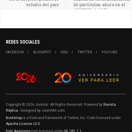
estudio del país
de partículas, ahora en el
ALICE IIl del LH
REDES SOCIALES
FACEBOOK
BLOGSPOT
ISSU
TWITTER
YOUTUBE
Copyright © 2026 Joomla!. All Rights Reserved. Powered by
Revista
Réplica
- Designed by JoomlArt.com.
Bootstrap
is a front-end framework of Twitter, Inc. Code licensed under
Apache License v2.0
.
Font Awesome
font licensed under
SIL OFL 1.1
.