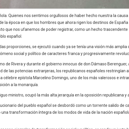
la. Quienes nos sentimos orgullosos de haber hecho nuestra la causa de
sde la época en que los hombres que ahora rigen los destinos de Españ
es justo que nos ufanemos de poder registrar, como un hecho trascendente 
eblo español.
as proporciones, se ejecutó cuando ya se tenía una visión más amplia
meno social y político de caracteres franca y progresivamente revoluc
rimo de Rivera y durante el gobierno innocuo de don Dámaso Berenguer, 
stad de las potencias extranjeras, los republicanos españoles restringían
 célebre epístola Marcelino Domingo, uno de los más valerosos e intra
osición a la monarquía.
 ministro, ocupó la más alta jerarquía en la oposición republicana y aca
olucionario del pueblo español se desbordó como un torrente salido de 
 una transformación íntegra de los modos de vida de la nación española,