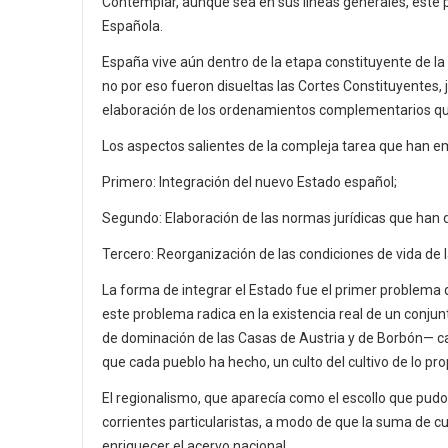
Contemplar, aunque sea en sus líneas generales, este pr
Española.
España vive aún dentro de la etapa constituyente de la 
no por eso fueron disueltas las Cortes Constituyentes,
elaboración de los ordenamientos complementarios que 
Los aspectos salientes de la compleja tarea que han 
Primero: Integración del nuevo Estado español;
Segundo: Elaboración de las normas jurídicas que han de 
Tercero: Reorganización de las condiciones de vida de l
La forma de integrar el Estado fue el primer problema 
este problema radica en la existencia real de un conju
de dominación de las Casas de Austria y de Borbón— car
que cada pueblo ha hecho, un culto del cultivo de lo pro
El regionalismo, que aparecía como el escollo que pudo 
corrientes particularistas, a modo de que la suma de c
enriquecer el acervo nacional.