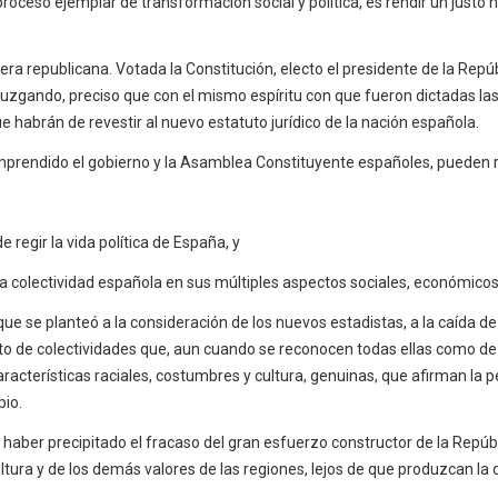
oceso ejemplar de transformación social y política, es rendir un justo 
era republicana. Votada la Constitución, electo el presidente de la Repú
 juzgando, preciso que con el mismo espíritu con que fueron dictadas l
habrán de revestir al nuevo estatuto jurídico de la nación española.
emprendido el gobierno y la Asamblea Constituyente españoles, pueden 
regir la vida política de España, y
a colectividad española en sus múltiples aspectos sociales, económicos 
que se planteó a la consideración de los nuevos estadistas, a la caída
nto de colectividades que, aun cuando se reconocen todas ellas como de
acterísticas raciales, costumbres y cultura, genuinas, que afirman la p
pio.
haber precipitado el fracaso del gran esfuerzo constructor de la Repúbli
ultura y de los demás valores de las regiones, lejos de que produzcan la