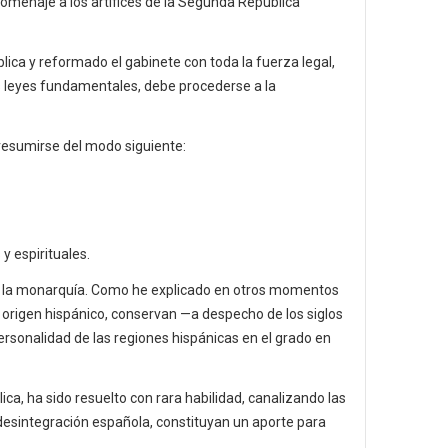
homenaje a los artífices de la Segunda República
blica y reformado el gabinete con toda la fuerza legal,
as leyes fundamentales, debe procederse a la
resumirse del modo siguiente:
y espirituales.
 de la monarquía. Como he explicado en otros momentos
 origen hispánico, conservan —a despecho de los siglos
ersonalidad de las regiones hispánicas en el grado en
ca, ha sido resuelto con rara habilidad, canalizando las
 desintegración española, constituyan un aporte para