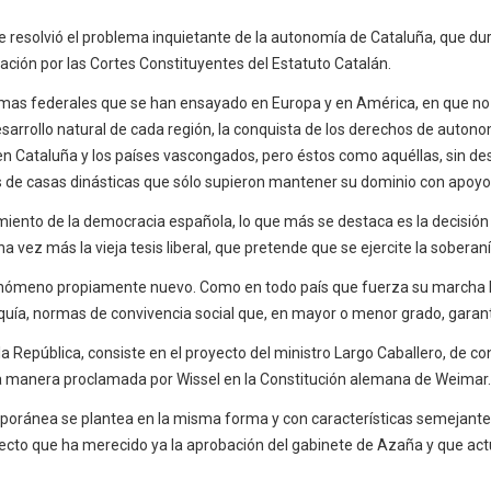
se resolvió el problema inquietante de la autonomía de Cataluña, que dur
ción por las Cortes Constituyentes del Estatuto Catalán.
emas federales que se han ensayado en Europa y en América, en que no 
sarrollo natural de cada región, la conquista de los derechos de autonom
Cataluña y los países vascongados, pero éstos como aquéllas, sin desat
s de casas dinásticas que sólo supieron mantener su dominio con apoyo d
amiento de la democracia española, lo que más se destaca es la decisión 
una vez más la vieja tesis liberal, que pretende que se ejercite la sober
nómeno propiamente nuevo. Como en todo país que fuerza su marcha haci
ía, normas de convivencia social que, en mayor o menor grado, garantiz
a República, consiste en el proyecto del ministro Largo Caballero, de c
a la manera proclamada por Wissel en la Constitución alemana de Weimar.
mporánea se plantea en la misma forma y con características semejantes
yecto que ha merecido ya la aprobación del gabinete de Azaña y que ac