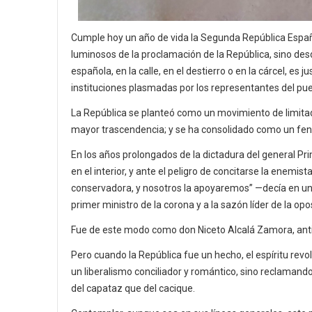
Cumple hoy un año de vida la Segunda República Españo
luminosos de la proclamación de la República, sino de
española, en la calle, en el destierro o en la cárcel, 
instituciones plasmadas por los representantes del pu
La República se planteó como un movimiento de limitad
mayor trascendencia; y se ha consolidado como un fenó
En los años prolongados de la dictadura del general P
en el interior, y ante el peligro de concitarse la enemi
conservadora, y nosotros la apoyaremos” —decía en una
primer ministro de la corona y a la sazón líder de la op
Fue de este modo como don Niceto Alcalá Zamora, antiguo
Pero cuando la República fue un hecho, el espíritu rev
un liberalismo conciliador y romántico, sino reclamando
del capataz que del cacique.