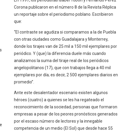
En 1997, los periodistas Isabel Tobon y Fernando Pérez
Corona publicaron en el número 8 de la Revista Réplica
un reportaje sobre el periodismo poblano. Escribieron
que:
“El contraste se agudiza si comparamos a la de Puebla
con otras ciudades como Guadalajara y Monterrey,
donde los tirajes van de 25 mil a 150 mil ejemplares por
s
periódico. Y (que) la diferencia duele más cuando
analizamos la suma del tiraje real de los periódicos
angelopolitanos (17), que con trabajos llega a 40 mil
ejemplares por día; es decir, 2 500 ejemplares diarios en
promedio”.
Ante este desalentador escenario existen algunos
héroes (cuatro) a quienes se les ha regateado el
reconocimiento de la sociedad; personas que formaron
empresas a pesar de los peores pronósticos generados
por el escaso número de lectores y la innegable
se
competencia de un medio (El Sol) que desde hace 55