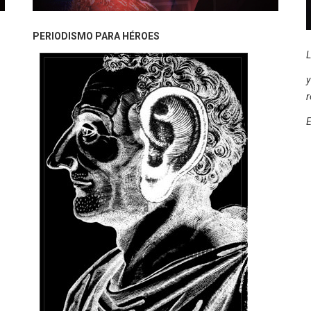
PERIODISMO PARA HÉROES
L
y
r
E