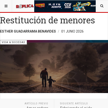
ESTÁ AQUÍ:
VIDA Y SOCIEDAD
OPINIÓN
RÉPLICA
Restitución de menores
ESTHER GUADARRAMA BENAVIDES
01 JUNIO 2026
VIDA & SOCIEDAD
ARTÍCULO PREVIO
SIGUIENTE ARTÍCULO
Amor caduca
Fabricando el nido