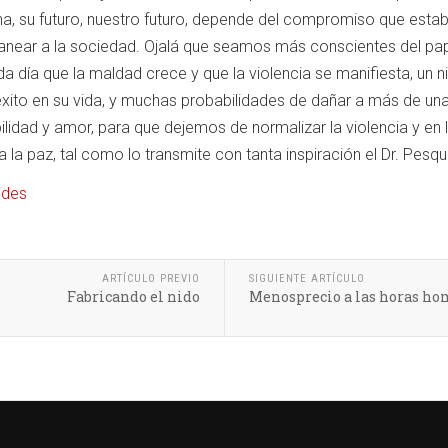
cha, su futuro, nuestro futuro, depende del compromiso que esta
near a la sociedad. Ojalá que seamos más conscientes del pap
a día que la maldad crece y que la violencia se manifiesta, un 
éxito en su vida, y muchas probabilidades de dañar a más de 
ilidad y amor, para que dejemos de normalizar la violencia y en 
 la paz, tal como lo transmite con tanta inspiración el Dr. Pesqu
ides
ARTÍCULO PREVIO
SIGUIENTE ARTÍCULO
Fabricando el nido
Menosprecio a las horas ho