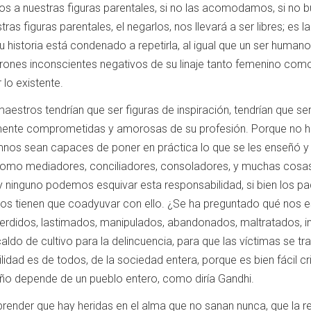
os a nuestras figuras parentales, si no las acomodamos, si no b
tras figuras parentales, el negarlos, nos llevará a ser libres; es
 historia está condenado a repetirla, al igual que un ser human
patrones inconscientes negativos de su linaje tanto femenino co
 lo existente.
ros tendrían que ser figuras de inspiración, tendrían que ser 
nte comprometidas y amorosas de su profesión. Porque no hay 
umnos sean capaces de poner en práctica lo que se les enseñó
s, como mediadores, conciliadores, consoladores, y muchas co
y ninguno podemos esquivar esta responsabilidad, si bien los pa
os tienen que coadyuvar con ello. ¿Se ha preguntado qué nos es
rdidos, lastimados, manipulados, abandonados, maltratados, ins
aldo de cultivo para la delincuencia, para que las víctimas se t
lidad es de todos, de la sociedad entera, porque es bien fácil cri
iño depende de un pueblo entero, como diría Gandhi.
ue hay heridas en el alma que no sanan nunca, que la respon