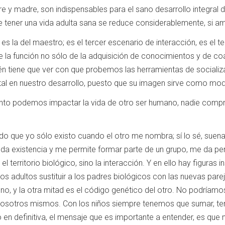
dre, son indispensables para el sano desarrollo integral del 
de tener una vida adulta sana se reduce considerablemente, si am
a del maestro; es el tercer escenario de interacción, es el 
e la función no sólo de la adquisición de conocimientos y de c
ién tiene que ver con que probemos las herramientas de sociali
vital en nuestro desarrollo, puesto que su imagen sirve como mod
odemos impactar la vida de otro ser humano, nadie comprende
o sólo existo cuando el otro me nombra; sí lo sé, suena ra
 da existencia y me permite formar parte de un grupo, me da per
 territorio biológico, sino la interacción. Y en ello hay figuras in
adultos sustituir a los padres biológicos con las nuevas parejas
no, y la otra mitad es el código genético del otro. No podríamos
 nosotros mismos. Con los niños siempre tenemos que sumar, ten
n definitiva, el mensaje que es importante a entender, es que 