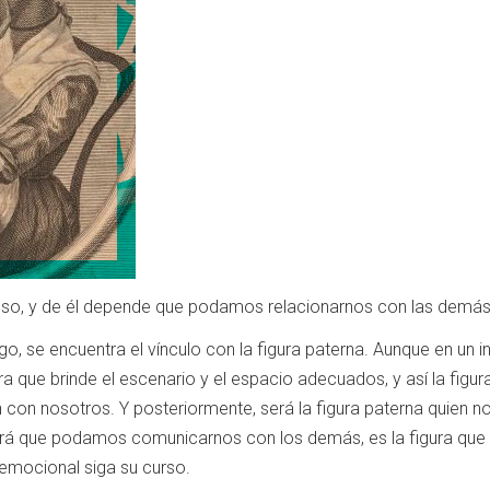
roso, y de él depende que podamos relacionarnos con las demá
 encuentra el vínculo con la figura paterna. Aunque en un ini
 que brinde el escenario y el espacio adecuados, y así la figur
 con nosotros. Y posteriormente, será la figura paterna quien 
erá que podamos comunicarnos con los demás, es la figura que e
y emocional siga su curso.