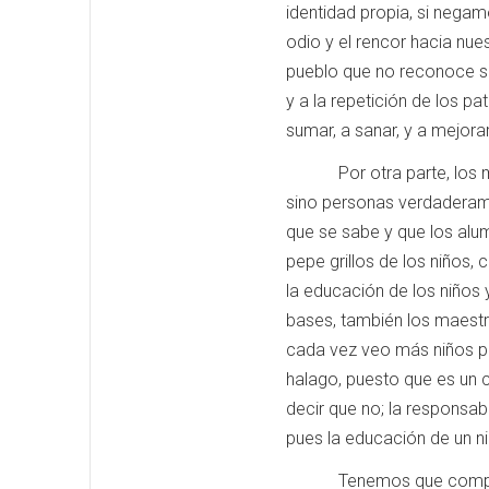
identidad propia, si negam
odio y el rencor hacia nues
pueblo que no reconoce su
y a la repetición de los 
sumar, a sanar, y a mejorar
Por otra parte, los maest
sino personas verdaderame
que se sabe y que los al
pepe grillos de los niño
la educación de los niños 
bases, también los maestr
cada vez veo más niños pe
halago, puesto que es un c
decir que no; la responsabi
pues la educación de un n
Tenemos que comprender q