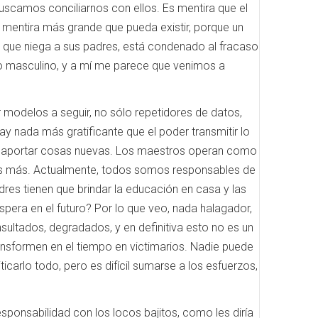
uscamos conciliarnos con ellos. Es mentira que el
 la mentira más grande que pueda existir, porque un
o que niega a sus padres, está condenado al fracaso
mo masculino, y a mí me parece que venimos a
modelos a seguir, no sólo repetidores de datos,
nada más gratificante que el poder transmitir lo
 y aportar cosas nuevas. Los maestros operan como
sas más. Actualmente, todos somos responsables de
dres tienen que brindar la educación en casa y las
pera en el futuro? Por lo que veo, nada halagador,
ultados, degradados, y en definitiva esto no es un
ransformen en el tiempo en victimarios. Nadie puede
ticarlo todo, pero es difícil sumarse a los esfuerzos,
sabilidad con los locos bajitos, como les diría