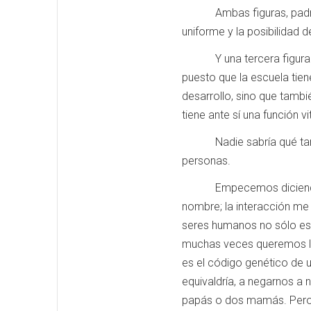
Ambas figuras, padre y ma
uniforme y la posibilidad 
Y una tercera figura es l
puesto que la escuela tien
desarrollo, sino que tamb
tiene ante sí una función 
Nadie sabría qué tanto p
personas.
Empecemos diciendo que y
nombre; la interacción me
seres humanos no sólo es el
muchas veces queremos los 
es el código genético de u
equivaldría, a negarnos a
papás o dos mamás. Pero e