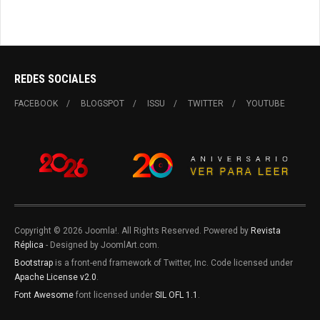
REDES SOCIALES
FACEBOOK
BLOGSPOT
ISSU
TWITTER
YOUTUBE
Copyright © 2026 Joomla!. All Rights Reserved. Powered by
Revista
Réplica
- Designed by JoomlArt.com.
Bootstrap
is a front-end framework of Twitter, Inc. Code licensed under
Apache License v2.0
.
Font Awesome
font licensed under
SIL OFL 1.1
.