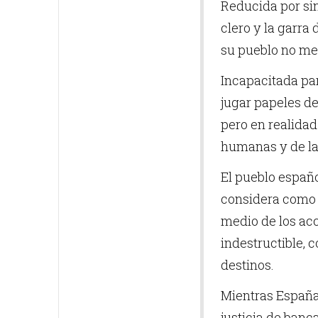
Reducida por sin
clero y la garra
su pueblo no mer
Incapacitada par
jugar papeles de
pero en realida
humanas y de la
El pueblo españo
considera como e
medio de los acc
indestructible, 
destinos.
Mientras España 
justicia de banca