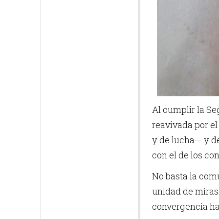
Al cumplir la S
reavivada por el
y de lucha— y d
con el de los co
No basta la comu
unidad de miras
convergencia ha