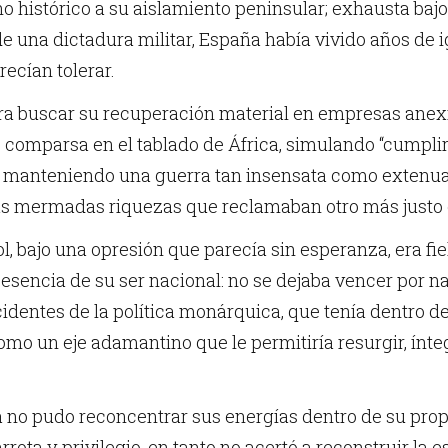
o histórico a su aislamiento peninsular; exhausta bajo
 de una dictadura militar, España había vivido años de 
ecían tolerar.
a buscar su recuperación material en empresas anexio
 comparsa en el tablado de África, simulando “cumplir e
d manteniendo una guerra tan insensata como extenua
s mermadas riquezas que reclamaban otro más justo
l, bajo una opresión que parecía sin esperanza, era fie
sencia de su ser nacional: no se dejaba vencer por na
identes de la política monárquica, que tenía dentro de
como un eje adamantino que le permitiría resurgir, ínt
no pudo reconcentrar sus energías dentro de su propio
rrota y privilegio, en tanto no acertó a reconstruir la e