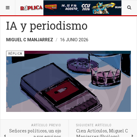
ESTÁ AQUÍ:
BUSCAR UN ARTÍCULO EN POLÍTICA
OPINIÓN
IA y periodismo
MIGUEL C MANJARREZ
16 JUNIO 2026
RÉPLICA
ARTÍCULO PREVIO
SIGUIENTE ARTÍCULO
Señores políticos, un ojo
Cien Artículos, Miguel C
a sus equipos
Manjarrez (Prólogo)