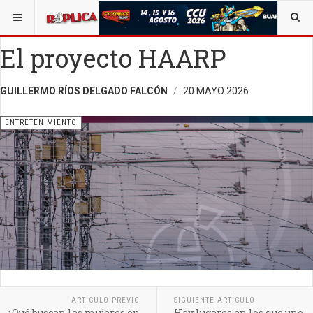
ESTÁ AQUÍ:
ENTRETENIMIENTO
OPINIÓN
El proyecto HAARP
GUILLERMO RÍOS DELGADO FALCÓN
20 MAYO 2026
ENTRETENIMIENTO
ARTÍCULO PREVIO
SIGUIENTE ARTÍCULO
¿Qué buscan las mujeres en
Hay lugares en los que uno