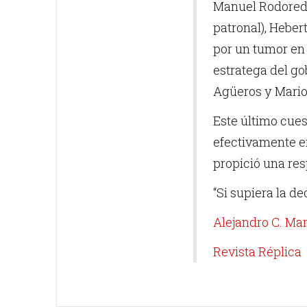
Manuel Rodoreda 
patronal), Hebe
por un tumor en
estratega del g
Agüeros y Mario
Este último cues
efectivamente er
propició una res
“Si supiera la d
Alejandro C. Ma
Revista Réplica