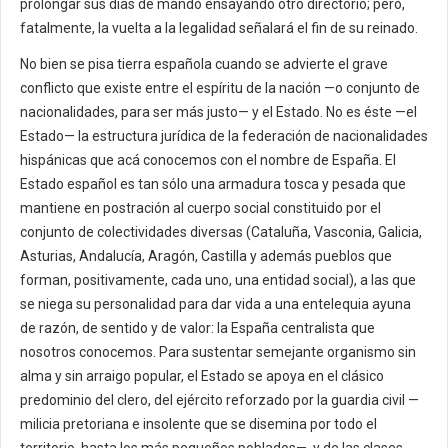
prolongar sus días de mando ensayando otro directorio; pero,
fatalmente, la vuelta a la legalidad señalará el fin de su reinado.
No bien se pisa tierra española cuando se advierte el grave
conflicto que existe entre el espíritu de la nación —o conjunto de
nacionalidades, para ser más justo— y el Estado. No es éste —el
Estado— la estructura jurídica de la federación de nacionalidades
hispánicas que acá conocemos con el nombre de España. El
Estado español es tan sólo una armadura tosca y pesada que
mantiene en postración al cuerpo social constituido por el
conjunto de colectividades diversas (Cataluña, Vasconia, Galicia,
Asturias, Andalucía, Aragón, Castilla y además pueblos que
forman, positivamente, cada uno, una entidad social), a las que
se niega su personalidad para dar vida a una entelequia ayuna
de razón, de sentido y de valor: la España centralista que
nosotros conocemos. Para sustentar semejante organismo sin
alma y sin arraigo popular, el Estado se apoya en el clásico
predominio del clero, del ejército reforzado por la guardia civil —
milicia pretoriana e insolente que se disemina por todo el
territorio, hasta los más pequeños poblados—, y de las clases