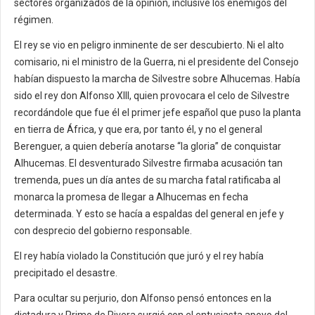
sectores organizados de la opinión, inclusive los enemigos del
régimen.
El rey se vio en peligro inminente de ser descubierto. Ni el alto
comisario, ni el ministro de la Guerra, ni el presidente del Consejo
habían dispuesto la marcha de Silvestre sobre Alhucemas. Había
sido el rey don Alfonso XIII, quien provocara el celo de Silvestre
recordándole que fue él el primer jefe español que puso la planta
en tierra de África, y que era, por tanto él, y no el general
Berenguer, a quien debería anotarse “la gloria” de conquistar
Alhucemas. El desventurado Silvestre firmaba acusación tan
tremenda, pues un día antes de su marcha fatal ratificaba al
monarca la promesa de llegar a Alhucemas en fecha
determinada. Y esto se hacía a espaldas del general en jefe y
con desprecio del gobierno responsable.
El rey había violado la Constitución que juró y el rey había
precipitado el desastre.
Para ocultar su perjurio, don Alfonso pensó entonces en la
dictadura y Primo de Rivera surgió con el entusiasta apoyo del