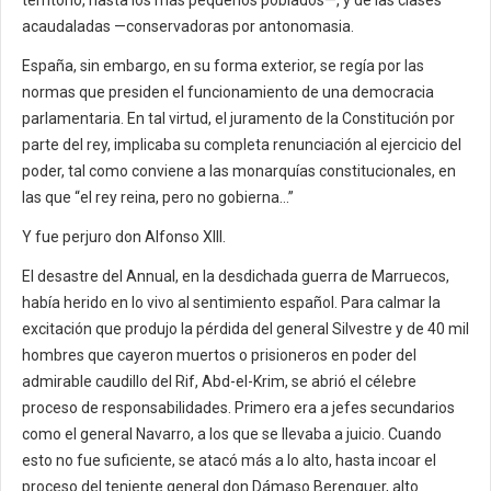
acaudaladas —conservadoras por antonomasia.
España, sin embargo, en su forma exterior, se regía por las
normas que presiden el funcionamiento de una democracia
parlamentaria. En tal virtud, el juramento de la Constitución por
parte del rey, implicaba su completa renunciación al ejercicio del
poder, tal como conviene a las monarquías constitucionales, en
las que “el rey reina, pero no gobierna…”
Y fue perjuro don Alfonso XIII.
El desastre del Annual, en la desdichada guerra de Marruecos,
había herido en lo vivo al sentimiento español. Para calmar la
excitación que produjo la pérdida del general Silvestre y de 40 mil
hombres que cayeron muertos o prisioneros en poder del
admirable caudillo del Rif, Abd-el-Krim, se abrió el célebre
proceso de responsabilidades. Primero era a jefes secundarios
como el general Navarro, a los que se llevaba a juicio. Cuando
esto no fue suficiente, se atacó más a lo alto, hasta incoar el
proceso del teniente general don Dámaso Berenguer, alto