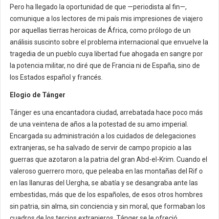
Pero ha llegado la oportunidad de que —periodista al fin—,
comunique a los lectores de mi país mis impresiones de viajero
por aquellas tierras heroicas de África, como prólogo de un
análisis suscinto sobre el problema internacional que envuelve la
tragedia de un pueblo cuya libertad fue ahogada en sangre por
la potencia militar, no diré que de Francia ni de España, sino de
los Estados español y francés.
Elogio de Tánger
Tánger es una encantadora ciudad, arrebatada hace poco más
de una veintena de años a la potestad de su amo imperial.
Encargada su administración a los cuidados de delegaciones
extranjeras, se ha salvado de servir de campo propicio a las
guerras que azotaron a la patria del gran Abd-el-Krim. Cuando el
valeroso guerrero moro, que peleaba en las montañas del Rif o
en las llanuras del Uergha, se abatía y se desangraba ante las
embestidas, más que de los españoles, de esos otros hombres
sin patria, sin alma, sin conciencia y sin moral, que formaban los
cuadros de los tercios extranjeros, Tánger se le ofreció