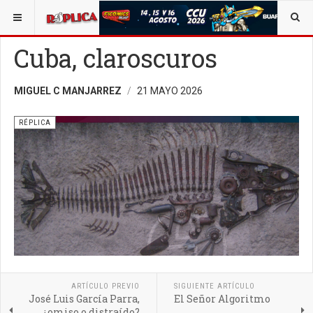
ESTÁ AQUÍ:
OPINIÓN
RÉPLICA
Cuba, claroscuros
MIGUEL C MANJARREZ
21 MAYO 2026
RÉPLICA
ARTÍCULO PREVIO
SIGUIENTE ARTÍCULO
José Luis García Parra,
El Señor Algoritmo
¿omiso o distraído?