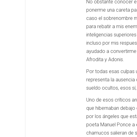
No obstante conocer el 
ponerme una careta par
caso el sobrenombre me
para rebatir a mis enem
inteligencias superiore
incluso por mis respue
ayudado a convertirme e
Afrodita y Adonis.
Por todas esas culpas u
representa la ausencia 
sueldo ocultos, esos s
Uno de esos críticos a
que hibernaban debajo d
por los ángeles que est
poeta Manuel Ponce a es
chamucos salieran de s