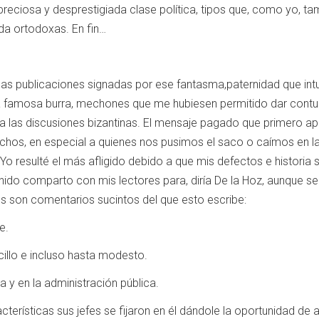
reciosa y desprestigiada clase política, tipos que, como yo, ta
a ortodoxas. En fin…
 las publicaciones signadas por ese fantasma,paternidad que i
 la famosa burra, mechones que me hubiesen permitido dar contu
a las discusiones bizantinas. El mensaje pagado que primero apa
uchos, en especial a quienes nos pusimos el saco o caímos en l
o resulté el más afligido debido a que mis defectos e historia 
nido comparto con mis lectores para, diría De la Hoz, aunque s
los son comentarios sucintos del que esto escribe:
e.
cillo e incluso hasta modesto.
ca y en la administración pública.
cterísticas sus jefes se fijaron en él dándole la oportunidad de 