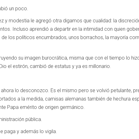
mbió un poco.
lez y modestia le agregó otra digamos que cualidad: la discreció
tos. Incluso aprendió a departir en la intimidad con quien gobern
a de los políticos encumbrados, unos borrachos, la mayoría cor
uyendo su imagen burocrática, misma que con el tiempo lo hizo 
Dio el estirón, cambió de estatus y ya es millonario.
ahora lo desconozco. Es el mismo pero se volvió petulante, 
cortados a la medida, camisas alemanas también de hechura esp
ente Papa emérito de origen germánico.
nistración pública.
le paga y además lo vigila.