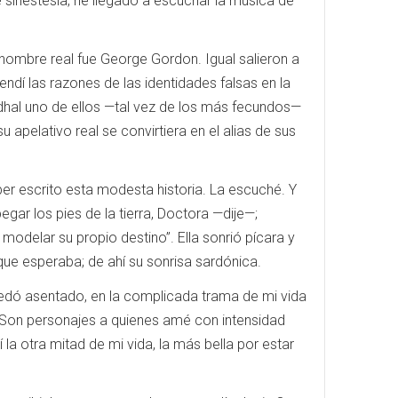
 sinestesia, he llegado a escuchar la música de
nombre real fue George Gordon. Igual salieron a
ndí las razones de las identidades falsas en la
dhal uno de ellos —tal vez de los más fecundos—
apelativo real se convirtiera en el alias de sus
ber escrito esta modesta historia. La escuché. Y
ar los pies de la tierra, Doctora —dije—;
modelar su propio destino”. Ella sonrió pícara y
que esperaba; de ahí su sonrisa sardónica.
uedó asentado, en la complicada trama de mi vida
 Son personajes a quienes amé con intensidad
a otra mitad de mi vida, la más bella por estar