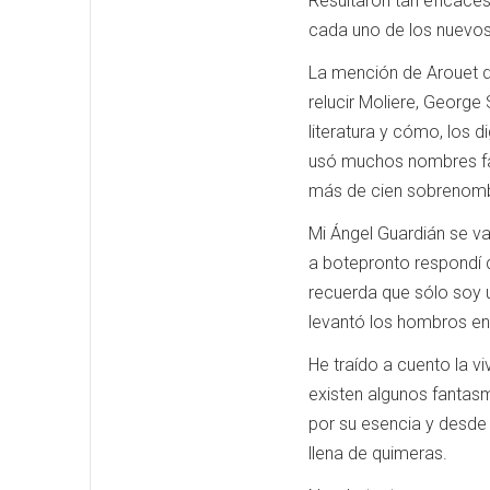
Resultaron tan eficaces
cada uno de los nuevos
La mención de Arouet d
relucir Moliere, George
literatura y cómo, los
usó muchos nombres fals
más de cien sobrenom
Mi Ángel Guardián se va
a botepronto respondí 
recuerda que sólo soy u
levantó los hombros en 
He traído a cuento la v
existen algunos fantas
por su esencia y desde 
llena de quimeras.