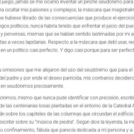
juego, jamás se me ocurrió inventar un pinche seudónimo para e
a ocultar mis pasiones y complejos, la máscara que magistralme
 hubiese librado de las consecuencias que produce el ejercicio
igos políticos, nunca habría tenido que enfrentar el juicio del p
s y perversas, mismas que se habían sentido lastimadas por mi a
stas a veces lapidarias. Respecto a la máscara que debí usar, 
n un político casi perfecto. Y digo casi porque para ser perfec
 omisiones que me alejaron del uso del seudónimo que para el a
del padre y por ende el deseo parricida, mis contrarios decidi
í, en seudónimos precisamente.
nónimos, mismo que nunca pude identificar con precisión, escrib
e las centenarias losas plantadas en el entorno de la Catedral 
án sobre los capiteles de las columnas que circundan el edificio 
cribir sobre su “música de piedra”. Según dice la leyenda, la m
u confinamiento, fábula que parecía dedicada a mí persona y a