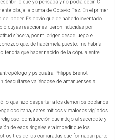
scribir lo que yo pensaba y no podía decir. O
nte dibuja la pluma de Octavio Paz. En el primer
 del poder. Es obvio que de haberlo inventado
ueblo cuyas reacciones fueron inducidas por
ctitud sincera, por mi origen desde luego e
reconozco que, de habérmela puesto, me habría
to tendría que haber nacido de la cópula entre
ntropólogo y psiquiatra Philippe Brenot
eron desquitarse valiéndose de amanuenses a
ió lo que hizo despertar a los demonios poblanos
Angelopolitana, seres míticos y malosos vigilados
religioso, construcción que indujo al sacerdote y
isión de esos ángeles era impedir que los
 otros tres de los camaradas que formaban parte