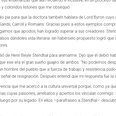
 sus enseñanzas que aún recuerdo e inclusive, en un proceso de
 y coloridos listones que me obsequió.
io pie para que la doctora también hablara de Lord Byron cuyo 
 Sands, Carroll y Romains. Gracias pues a estos ejemplos compre
 digamos que apodos, han logrado superar a sus creadores. Sten
os dándoles vida literaria: sin habérselo propuesto logró que su 
bres.
lió de Henri Beyle Stendhal para animarme. Dijo que él debió ha
que ese era el gran sueño guajiro de ambos. “No podemos despeg
n hombre del pueblo que a fuerza de trabajo y resistencia pudo 
señal de resignación. Después entendí que mi respuesta fue la 
ivencia que me acercó a la cultura universal porque, como ya q
mas cuyas pasiones, arrebatos y aciertos los vinculan conmigo.
luego por su legado. En ellos —parafraseo a Stendhal— descubrí l