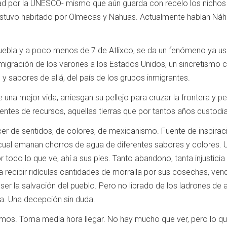
d por la UNESCO- mismo que aún guarda con recelo los nichos de
stuvo habitado por Olmecas y Nahuas. Actualmente hablan Náhua
Puebla y a poco menos de 7 de Atlixco, se da un fenómeno ya u
 migración de los varones a los Estados Unidos, un sincretismo 
s y sabores de allá, del país de los grupos inmigrantes.
na mejor vida, arriesgan su pellejo para cruzar la frontera y p
entes de recursos, aquellas tierras que por tantos años custodi
acer de sentidos, de colores, de mexicanismo. Fuente de inspira
ual emanan chorros de agua de diferentes sabores y colores. Un
 todo lo que ve, ahí a sus pies. Tanto abandono, tanta injusticia
a recibir ridículas cantidades de morralla por sus cosechas, ven
 ser la salvación del pueblo. Pero no librado de los ladrones de
a. Una decepción sin duda.
temos. Toma media hora llegar. No hay mucho que ver, pero lo qu