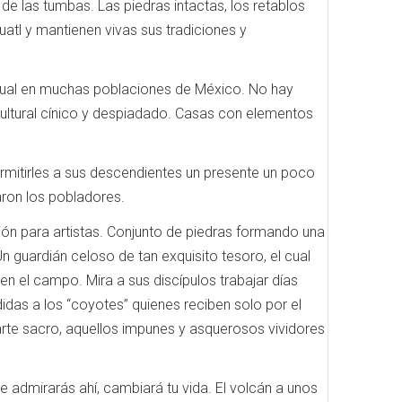
 las tumbas. Las piedras intactas, los retablos
tl y mantienen vivas sus tradiciones y
sual en muchas poblaciones de México. No hay
cultural cínico y despiadado. Casas con elementos
ermitirles a sus descendientes un presente un poco
aron los pobladores.
ción para artistas. Conjunto de piedras formando una
 guardián celoso de tan exquisito tesoro, el cual
 en el campo. Mira a sus discípulos trabajar días
didas a los “coyotes” quienes reciben solo por el
 arte sacro, aquellos impunes y asquerosos vividores
e admirarás ahí, cambiará tu vida. El volcán a unos