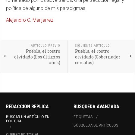
fomentado por los adversarios, o la persecución legal y
política de alguno de mis paradigmas.
Alejandro C. Manjarrez
ARTÍCULO PREVIO
SIGUIENTE ARTÍCULO
Puebla, el rostro
Puebla, el rostro
olvidado (Los últimos
olvidado (Gobernador
años)
con alas)
REDACCIÓN RÉPLICA
BUSQUEDA AVANZADA
BUSCAR UN ARTÍCULO EN
ETIQUETAS
POLÍTICA
BÚSQUEDA DE ARTÍCULOS
CUERPO EDITORIAL