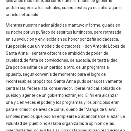
seis años más tarde, así como nuevos modos de gobierno
podrán superar a los actuales, cuando éstos ya no satisfagan el
anhelo del pueblo.
Mientras nuestra nacionalidad se mantuvo informe, guiada en
su noche por un puñado de espíritus luminosos, pero retrasada
en su evolución y envilecida en su honor por zafia soldadesca,
fue posible que un modelo de dictadores —don Antonio López de
Santa Anna— sentara cátedra de ambición de poder, de
crueldad, de falta de convicciones, de audacia, de teatralidad.
Era posible saltar de un partido a otro, de un programa al
opuesto, según convenía de momento para el logro de
inconfesables propósitos. Santa Anna pudo ser sucesivamente
centralista, federalista, conservador, liberal, radical, soldado del
pueblo y agente de un gobierno extranjero. El fin era alcanzar
una y cien veces el poder, y los programas y los principios eran
para el criador de aves de corral, dueño de “Manga de Clavo”,
simples medios que podían emplearse o abandonarse al azar. La
voluntad del pueblo no estaba organizada; la opinión de las
colectividades, no existía. Las circunstancias abrían resquicios en