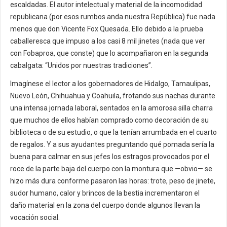
escaldadas. El autor intelectual y material de la incomodidad
republicana (por esos rumbos anda nuestra República) fue nada
menos que don Vicente Fox Quesada. Ello debido a la prueba
caballeresca que impuso a los casi 8 mil jinetes (nada que ver
con Fobaproa, que conste) que lo acompañaron en la segunda
cabalgata: “Unidos por nuestras tradiciones”.
Imagínese el lector a los gobernadores de Hidalgo, Tamaulipas,
Nuevo León, Chihuahua y Coahuila, frotando sus nachas durante
una intensa jornada laboral, sentados en la amorosa silla charra
que muchos de ellos habían comprado como decoración de su
biblioteca o de su estudio, o que la tenían arrumbada en el cuarto
de regalos. Y a sus ayudantes preguntando qué pomada sería la
buena para calmar en sus jefes los estragos provocados por el
roce de la parte baja del cuerpo con la montura que —obvio— se
hizo más dura conforme pasaron las horas: trote, peso de jinete,
sudor humano, calor y brincos de la bestia incrementaron el
daño material en la zona del cuerpo donde algunos llevan la
vocación social.