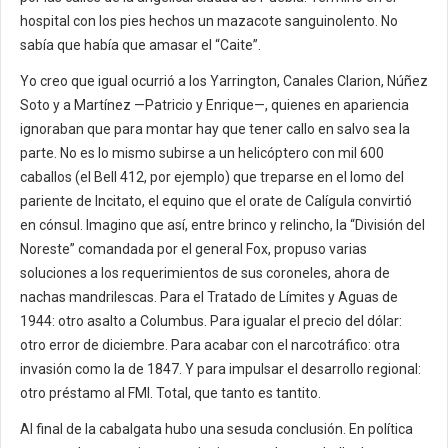
hospital con los pies hechos un mazacote sanguinolento. No
sabía que había que amasar el “Caite”.
Yo creo que igual ocurrió a los Yarrington, Canales Clarion, Núñez
Soto y a Martínez —Patricio y Enrique—, quienes en apariencia
ignoraban que para montar hay que tener callo en salvo sea la
parte. No es lo mismo subirse a un helicóptero con mil 600
caballos (el Bell 412, por ejemplo) que treparse en el lomo del
pariente de Incitato, el equino que el orate de Calígula convirtió
en cónsul. Imagino que así, entre brinco y relincho, la “División del
Noreste” comandada por el general Fox, propuso varias
soluciones a los requerimientos de sus coroneles, ahora de
nachas mandrilescas. Para el Tratado de Límites y Aguas de
1944: otro asalto a Columbus. Para igualar el precio del dólar:
otro error de diciembre. Para acabar con el narcotráfico: otra
invasión como la de 1847. Y para impulsar el desarrollo regional:
otro préstamo al FMI. Total, que tanto es tantito.
Al final de la cabalgata hubo una sesuda conclusión. En política