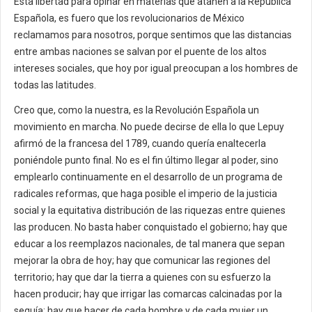
Esta libertad para opinar en materias que atañen a la República
Española, es fuero que los revolucionarios de México
reclamamos para nosotros, porque sentimos que las distancias
entre ambas naciones se salvan por el puente de los altos
intereses sociales, que hoy por igual preocupan a los hombres de
todas las latitudes.
Creo que, como la nuestra, es la Revolución Española un
movimiento en marcha. No puede decirse de ella lo que Lepuy
afirmó de la francesa del 1789, cuando quería enaltecerla
poniéndole punto final. No es el fin último llegar al poder, sino
emplearlo continuamente en el desarrollo de un programa de
radicales reformas, que haga posible el imperio de la justicia
social y la equitativa distribución de las riquezas entre quienes
las producen. No basta haber conquistado el gobierno; hay que
educar a los reemplazos nacionales, de tal manera que sepan
mejorar la obra de hoy; hay que comunicar las regiones del
territorio; hay que dar la tierra a quienes con su esfuerzo la
hacen producir; hay que irrigar las comarcas calcinadas por la
sequía; hay que hacer de cada hombre y de cada mujer un