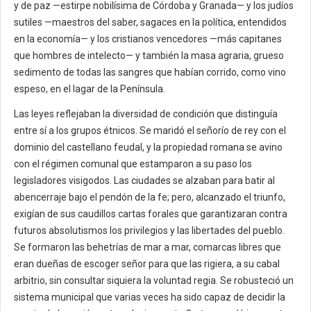
y de paz —estirpe nobilísima de Córdoba y Granada— y los judíos
sutiles —maestros del saber, sagaces en la política, entendidos
en la economía— y los cristianos vencedores —más capitanes
que hombres de intelecto— y también la masa agraria, grueso
sedimento de todas las sangres que habían corrido, como vino
espeso, en el lagar de la Península.
Las leyes reflejaban la diversidad de condición que distinguía
entre sí a los grupos étnicos. Se maridó el señorío de rey con el
dominio del castellano feudal, y la propiedad romana se avino
con el régimen comunal que estamparon a su paso los
legisladores visigodos. Las ciudades se alzaban para batir al
abencerraje bajo el pendón de la fe; pero, alcanzado el triunfo,
exigían de sus caudillos cartas forales que garantizaran contra
futuros absolutismos los privilegios y las libertades del pueblo.
Se formaron las behetrías de mar a mar, comarcas libres que
eran dueñas de escoger señor para que las rigiera, a su cabal
arbitrio, sin consultar siquiera la voluntad regia. Se robusteció un
sistema municipal que varias veces ha sido capaz de decidir la