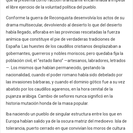
que la presenta como facción tiranizante encaminada a impedir
el libre ejercicio de la voluntad política del pueblo.
Conforme la guerra de Reconquista desenvolvía los actos de su
drama multisecular, devolviendo al desierto lo que del desierto
había llegado, afloraba en las provincias rescatadas la fuerza
anímica que constituye el pie de verdaderas tradiciones de
España. Las huestes de los caudillos cristianos desplazaban a
gobernantes, guerreros y nobles moriscos; pero quedaba fija la
población civil, el “estado llano” —artesanos, labradores, letrados
—. Los mismos que habían permanecido, gestando la
nacionalidad, cuando el poder romano había sido debelado por
las invasiones bárbaras, y cuando el dominio gótico fue a su vez
abatido por los caudillos agarenos, en la hora cenital de la
pujanza arábiga. Cambio de señores nunca significó en la
historia mutación honda de la masa popular.
Iba naciendo un pueblo de singular estructura entre los que en
Europa habían salido ya de la oscura matriz del medioevo. Isla de
tolerancia, puerto cerrado en que convivían los moros de cultura