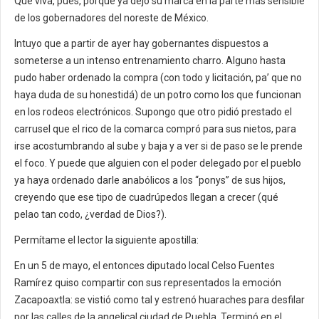
Que viva, pues, porque ya dejó su marca en la parte más sensible
de los gobernadores del noreste de México.
Intuyo que a partir de ayer hay gobernantes dispuestos a
someterse a un intenso entrenamiento charro. Alguno hasta
pudo haber ordenado la compra (con todo y licitación, pa’ que no
haya duda de su honestidá) de un potro como los que funcionan
en los rodeos electrónicos. Supongo que otro pidió prestado el
carrusel que el rico de la comarca compró para sus nietos, para
irse acostumbrando al sube y baja y a ver si de paso se le prende
el foco. Y puede que alguien con el poder delegado por el pueblo
ya haya ordenado darle anabólicos a los “ponys” de sus hijos,
creyendo que ese tipo de cuadrúpedos llegan a crecer (qué
pelao tan codo, ¿verdad de Dios?).
Permítame el lector la siguiente apostilla:
En un 5 de mayo, el entonces diputado local Celso Fuentes
Ramírez quiso compartir con sus representados la emoción
Zacapoaxtla: se vistió como tal y estrenó huaraches para desfilar
por las calles de la angelical ciudad de Puebla. Terminó en el