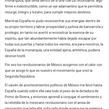
monárquica, que tenía dentro de sí una fuerza fecundante, algo
firme e indestructible, como un eje adamantino que le permitiría
resurgir, íntegro y lozano, para cumplir mejores destinos.
Mientras España no pudo reconcentrar sus energías dentro de
su propio territorio y labrar prosperidad y justicia de bancarrota y
privilegio, en tanto no acertó a reconstruir la esencia de su
espíritu, que tan abundantemente había dejado escapar por
todas sus puertas y hacia todos los vientos, era para nosotros, la
España de la monarquía, una entidad ajena, antitética, pudiera
decirse hostil.
Por eso los revolucionarios de México acogimos con el calor con
que se acoge lo que es nuestro el movimiento que creó la
Segunda República.
El vaivén de acontecimientos políticos de México me llevó hasta
España cuando sobre ella caía todo el peso de la dictadura de
Primo de Rivera, y entonces aprendí a conjugar el sentimiento y
la rebeldía de lo mexicano revolucionario con el ansia de
renovación que latía allá, sofocada donde quiera por la violencia.