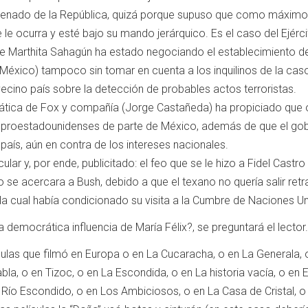
 Senado de la República, quizá porque supuso que como máximo
 le ocurra y esté bajo su mando jerárquico. Es el caso del Ejérci
 de Marthita Sahagún ha estado negociando el establecimiento de
México) tampoco sin tomar en cuenta a los inquilinos de la cason
ecino país sobre la detección de probables actos terroristas.
mática de Fox y compañía (Jorge Castañeda) ha propiciado que 
y proestadounidenses de parte de México, además de que el go
 país, aún en contra de los intereses nacionales.
lar y, por ende, publicitado: el feo que se le hizo a Fidel Castro
 se acercara a Bush, debido a que el texano no quería salir retr
 la cual había condicionado su visita a la Cumbre de Naciones Un
 democrática influencia de María Félix?, se preguntará el lector.
culas que filmó en Europa o en La Cucaracha, o en La Generala, 
bla, o en Tizoc, o en La Escondida, o en La historia vacía, o en 
Río Escondido, o en Los Ambiciosos, o en La Casa de Cristal, o e