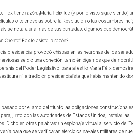
 Fox tiene razón: ¡María Félix fue (y por lo visto sigue siendo)
lículas o telenovelas sobre la Revolución o las costumbres indí
país se notara una más de sus puntadas, digamos que democrát
n Chente” Fox le asiste la razón?
cia presidencial provocó chispas en las neuronas de los senado
nerviosas se dio una conexión, también digamos que democrática
beranía del Poder Legislativo, para al estilo María Félix demost
nvestidura ni la tradición presidencialista que había mantenido
pasado por el arco del triunfo las obligaciones constitucionales 
l para, junto con las autoridades de Estados Unidos, instalar las
s. Dicho en otras palabras: un espionaje virtual al servicio del 
 venia para que se verificaran ejercicios navales militares de nu