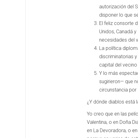
autorización del
disponer lo que se
El feliz consorte
Unidos, Canadá y 
necesidades del v
La política diplo
discriminatorias 
capital del vecino
Y lo más espectacu
sugirieron— que no
circunstancia por
¿Y dónde diablos está la
Yo creo que en las pelí
Valentina, o en Doña Dia
en La Devoradora, o en 