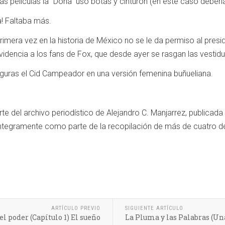
s películas la “Doña” usó botas y cinturón (en este caso debería 
a! Faltaba más.
rimera vez en la historia de México no se le da permiso al presi
videncia a los fans de Fox, que desde ayer se rasgan las vestidu
iguras el Cid Campeador en una versión femenina buñueliana.
e del archivo periodístico de Alejandro C. Manjarrez, publicada 
ntegramente como parte de la recopilación de más de cuatro déc
ARTÍCULO PREVIO
SIGUIENTE ARTÍCULO
l poder (Capítulo 1) El sueño
La Pluma y las Palabras (Un