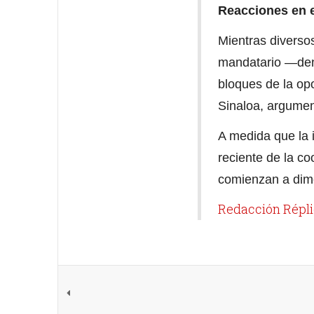
Reacciones en e
Mientras diversos
mandatario —denu
bloques de la op
Sinaloa, argumen
A medida que la i
reciente de la c
comienzan a dim
Redacción Répl