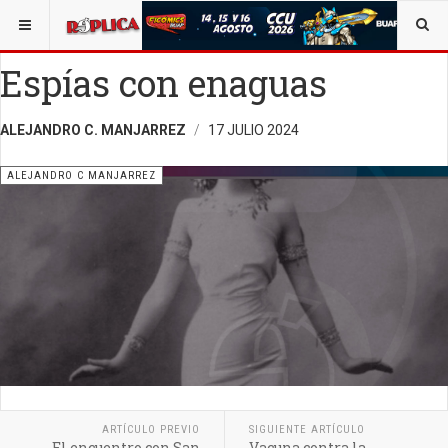
ESTÁ AQUÍ:
ALEJANDRO C. MANJARREZ
OPINIÓN
RÉPLICA
Espías con enaguas
ALEJANDRO C. MANJARREZ
17 JULIO 2024
ALEJANDRO C MANJARREZ
ARTÍCULO PREVIO
SIGUIENTE ARTÍCULO
El encuentro con San
Vacuna contra la