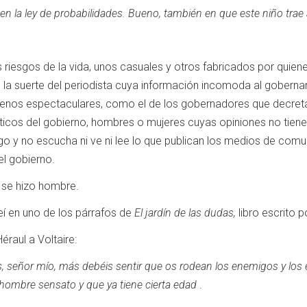
n la ley de probabilidades.
Bueno, también en que este niño trae 
 riesgos de la vida, unos casuales y otros fabricados por quiene
 la suerte del periodista cuya información incomoda al goberna
enos espectaculares, como el de los gobernadores que decretar
ríticos del gobierno, hombres o mujeres cuyas opiniones no tienen
o y no escucha ni ve ni lee lo que publican los medios de comun
el gobierno.
o se hizo hombre.
í en uno de los párrafos de
El jardín de las dudas,
libro escrito 
éraul a Voltaire:
, señor mío, más debéis sentir que os rodean los enemigos y los
hombre sensato y que ya tiene cierta edad
.