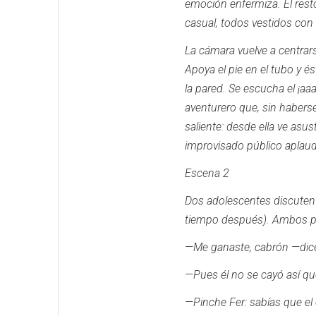
emoción enfermiza.
El rest
casual, todos vestidos con e
La cámara vuelve a centrars
Apoya el pie en el tubo y é
la pared.
Se escucha el ¡aa
aventurero que, sin haberse
saliente: desde ella ve asu
improvisado público aplaud
Escena 2
Dos adolescentes discuten
tiempo después).
Ambos po
—Me ganaste, cabrón —dic
—Pues él no se cayó así qu
—Pinche Fer: sabías que el