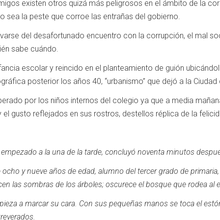
migos existen otros quizá más peligrosos en el ámbito de la co
, o sea la peste que corroe las entrañas del gobierno.
arse del desafortunado encuentro con la corrupción, el mal so
uién sabe cuándo.
nfancia escolar y reincido en el planteamiento de guión ubicándol
gráfica posterior los años 40, “urbanismo” que dejó a la Ciuda
perado por los niños internos del colegio ya que a media mañana
 el gusto reflejados en sus rostros, destellos réplica de la felicid
bía empezado a la una de la tarde, concluyó noventa minutos despu
 ocho y nueve años de edad, alumno del tercer grado de primaria
en las sombras de los árboles;
oscurece el bosque que rodea al ed
ieza a marcar su cara.
Con sus pequeñas manos se toca el estóm
ntreverados.