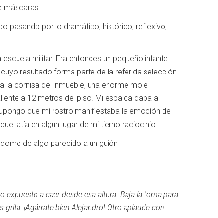
de máscaras.
co pasando por lo dramático, histórico, reflexivo,
 escuela militar.
Era entonces un pequeño infante
uyo resultado forma parte de la referida selección
e a la cornisa del inmueble, una enorme mole
liente a 12 metros del piso.
Mi espalda daba al
upongo que mi rostro manifiestaba la emoción de
e latía en algún lugar de mi tierno raciocinio.
éndome de algo parecido a un guión
niño expuesto a caer desde esa altura.
Baja la toma para
s grita: ¡Agárrate bien Alejandro!
Otro aplaude con