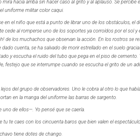
o mira hacia arriba sin hacer caso al grito y al aplauso.
Se percibe 
l uniforme militar color caqui.
e en el niño que está a punto de librar uno de los obstáculos, el 
ste cede al romperse uno de los soportes ya corroídos por el sol y 
ah!
de los muchachos que observan la acción.
En los rostros se re
 dado cuenta, se ha salvado de morir estrellado en el suelo gracias
stado y escucha el ruido del tubo que pega en el piso de cemento.
e, festejo que se interrumpe cuando se escucha el grito de un ad
 lejos del grupo de observadores.
Uno le cobra al otro lo que habí
rtan en la manga del uniforme las barras de sargento.
e uno de ellos—.
Yo pensé que se caería.
e tu te caes con los cincuenta baros que bien valen el espectácul
 chavo tiene dotes de chango.