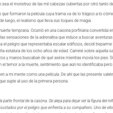
 o sea el monstruo de las mil cabezas cubiertas por otro tanto 
s que formaron la película cuya trama va de lo trágico a lo cómi
sde luego, el realismo que lleva sus toques de magia.
 muerte temprana.
Ocurrió en una casona porfiriana convertida en
s sensaciones de la adrenalina que induce a buscar aventuras c
a el peligro que representaba escalar edificios, decidí treparm
ña estatura de los ocho años de edad.
Caminé sobre aquella sa
zos y manos buscaban de qué asirse mientras movía los pies.
S
el temor a la muerte, sentimiento que aún no identificaba pero qu
nen a mi mente como una película.
De ahí que las presente vali
que suple al uso de la primera persona.
a parte frontal de la casona.
Se aleja para dejar ver la figura del 
asustados por el peligro que enfrenta a su compañero.
Uno de ello