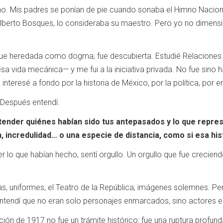
smo. Mis padres se ponían de pie cuando sonaba el Himno Nacio
erto Bosques, lo consideraba su maestro. Pero yo no dimension
 fue heredada como dogma; fue descubierta. Estudié Relaciones 
 vida mecánica— y me fui a la iniciativa privada. No fue sino h
interesé a fondo por la historia de México, por la política, por 
 Después entendí.
nder quiénes habían sido tus antepasados y lo que represen
n, incredulidad… o una especie de distancia, como si esa his
lo que habían hecho, sentí orgullo. Un orgullo que fue crecien
las, uniformes, el Teatro de la República, imágenes solemnes. P
ntendí que no eran solo personajes enmarcados, sino actores 
ión de 1917 no fue un trámite histórico: fue una ruptura profund