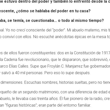
ue estuvo dentro del poder y también lo enfrentó desde la cr
escente, ¿cómo se hablaba del poder en tu casa?
aba, se temía, se cuestionaba… o todo al mismo tiempo?
l. Yo no crecí consciente del “poder”. Mi abuelo materno, mis tíos
 conviví con ellos. No escuché anécdotas épicas en la mesa to
s de ellos fueron constituyentes: dos en la Constitución de 1917
la Cadena fue revolucionario, que le dispararon, que sobrevivió
arco Elías Calles. Supe que Froylán C. Manjarrez fue gobernador, 
 salvó a 40 mil personas. Pero eso lo supe después.
dimensiones. Escuchas nombres, historias sueltas, pero no tiene
pequeño de un segundo matrimonio, con una diferencia de edad
uelo, le llevaba casi treinta años. Él fue pionero de la radio, 
 “figuras históricas”; eran parte del entorno familiar.