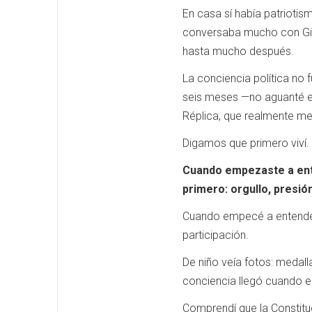
En casa sí había patrioti
conversaba mucho con Gilb
hasta mucho después.
La conciencia política no
seis meses —no aguanté esa
Réplica, que realmente me 
Digamos que primero viví.
Cuando empezaste a ente
primero: orgullo, presió
Cuando empecé a entender 
participación.
De niño veía fotos: medal
conciencia llegó cuando e
Comprendí que la Constituc