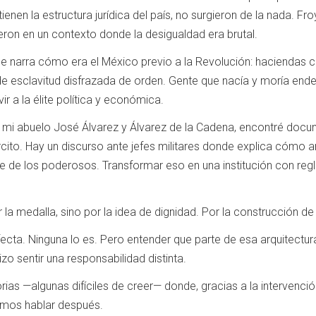
ienen la estructura jurídica del país, no surgieron de la nada. F
ieron en un contexto donde la desigualdad era brutal.
 se narra cómo era el México previo a la Revolución: haciendas
e esclavitud disfrazada de orden. Gente que nacía y moría ende
ir a la élite política y económica.
 mi abuelo José Álvarez y Álvarez de la Cadena, encontré docu
jército. Hay un discurso ante jefes militares donde explica cómo 
 de los poderosos. Transformar eso en una institución con regla
la medalla, sino por la idea de dignidad. Por la construcción de 
rfecta. Ninguna lo es. Pero entender que parte de esa arquitectura 
izo sentir una responsabilidad distinta.
orias —algunas difíciles de creer— donde, gracias a la intervenci
mos hablar después.