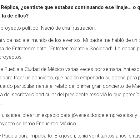
Réplica, ¿sentiste que estabas continuando ese linaje… o qu
 la de ellos?
royecto político. Nació de una frustración.
vida hacia el mundo de los eventos. Mi padre me habló de un di
 de Entretenimiento: “Entretenimiento y Sociedad”. Lo daban pr
proyectos.
de Puebla a Ciudad de México varias veces por semana. Ahí es
 para traer un concierto, que habían empeñado su coche para p
ecuerdo particularmente el relato del primer gran concierto de
 del secretario particular del presidente resolvió lo que parecí
.
una idea: crear un espacio para jóvenes donde empresarios y líde
proyecto se llamó Encuentro México.
Puebla para impulsarlo. Era joven, tenía veintitantos años, ent