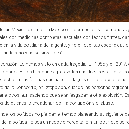
te, un México distinto. Un México sin corrupción, sin compadraz
tales con medicinas completas, escuelas con techos firmes, ca
 en la vida cotidiana de la gente, y no en cuentas escondidas e
l ciudadano y no se sirvan de él.
o corazón. Lo hemos visto en cada tragedia. En 1985 y en 2017
combros. En los huracanes que azotan nuestras costas, cuando 
echo. En las familias que hacen milagros con lo poco que tienen
te de la Concordia, en Iztapalapa, cuando las personas regresar
r a otros, aun sabiendo que se arriesgaban a otra explosión. Ese
s de quienes lo encadenan con la corrupción y el abuso.
e los políticos no pierdan el tiempo planeando su siguiente car
de la política no sea un negocio hereditario ni un botín que se r