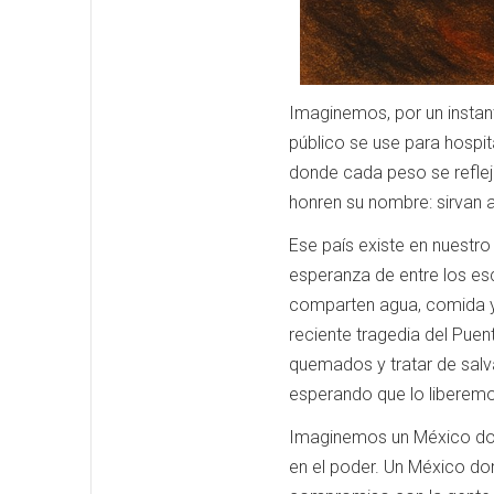
Imaginemos, por un instan
público se use para hospi
donde cada peso se refleje
honren su nombre: sirvan a
Ese país existe en nuestr
esperanza de entre los es
comparten agua, comida y t
reciente tragedia del Puen
quemados y tratar de salva
esperando que lo liberemo
Imaginemos un México dond
en el poder. Un México don