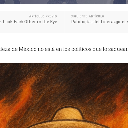
ARTÍCULO PREVIO
SIGUIENTE ARTÍCULO
 Look Each Other in the Eye
Patologías del liderazgo: el 
eza de México no está en los políticos que lo saquean,