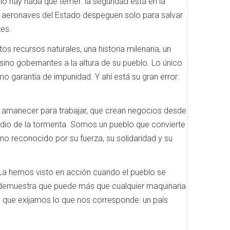
 hay nada que temer: la seguridad está en la
s aeronaves del Estado despeguen solo para salvar
tes.
os recursos naturales, una historia milenaria, un
, sino gobernantes a la altura de su pueblo. Lo único
mo garantía de impunidad. Y ahí está su gran error:
 amanecer para trabajar, que crean negocios desde
medio de la tormenta. Somos un pueblo que convierte
no reconocido por su fuerza, su solidaridad y su
. La hemos visto en acción cuando el pueblo se
il demuestra que puede más que cualquier maquinaria
 que exijamos lo que nos corresponde: un país