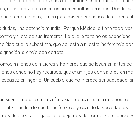
Donde no existan caravanas de camionetas blindadas porque no
os, no en los vidrios oscuros ni en escoltas armados. Donde la
 atender emergencias, nunca para pasear caprichos de gobernan
r a dudas, una potencia mundial. Porque México lo tiene todo: vast
 dentro y fuera de sus fronteras. Lo que le falta no es capacidad
política que lo subestima, que apuesta a nuestra indiferencia co
signación, silencio con derrota.
mos millones de mujeres y hombres que se levantan antes del
uciones donde no hay recursos, que crían hijos con valores en 
la escasez en ingenio. Un pueblo que no merece ser saqueado, si
n sueño imposible ni una fantasía ingenua. Es una ruta posible
ón late más fuerte que la indiferencia y cuando la sociedad civ
jemos de aceptar migajas, que dejemos de normalizar el abuso y