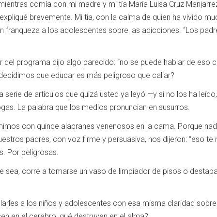
ientras comía con mi madre y mi tía María Luisa Cruz Manjarr
e expliqué brevemente. Mi tía, con la calma de quien ha vivido 
 franqueza a los adolescentes sobre las adicciones. “Los padre
r del programa dijo algo parecido: “no se puede hablar de eso 
ecidimos que educar es más peligroso que callar?
serie de artículos que quizá usted ya leyó —y si no los ha leído
ogas. La palabra que los medios pronuncian en susurros.
imos con quince alacranes venenosos en la cama. Porque nadie
tros padres, con voz firme y persuasiva, nos dijeron: “eso te
. Por peligrosas.
ue sea, corre a tomarse un vaso de limpiador de pisos o desta
larles a los niños y adolescentes con esa misma claridad sobre 
en en el cerebro, qué destruyen en el alma?