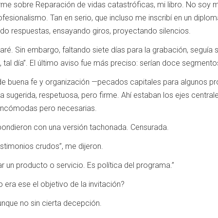
rme sobre Reparación de vidas catastróficas, mi libro. No soy 
esionalismo. Tan en serio, que incluso me inscribí en un diplom
ndo respuestas, ensayando giros, proyectando silencios.
. Sin embargo, faltando siete días para la grabación, seguía si
a, tal día”. El último aviso fue más preciso: serían doce segment
de buena fe y organización —pecados capitales para algunos prod
a sugerida, respetuosa, pero firme. Ahí estaban los ejes centrale
 incómodas pero necesarias.
pondieron con una versión tachonada. Censurada.
timonios crudos”, me dijeron.
n producto o servicio. Es política del programa.”
era ese el objetivo de la invitación?
que no sin cierta decepción.