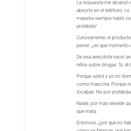
La respuesta me alcanzó m
absorto en el teléfono. L
maestra siempre habló con
prohibido”.
Curiosamente, el producto
pensé: ¿en qué momento d
De esa anécdota nació una 
niños sobre drogas. Sí, dr
Porque usted y yo no dorm
como mascota. Porque nues
tocaban. No por prohibidas
Nadie, por más rebelde q
que mata.
Entonces, ¿por qué no hab
cómo se fabrican, qué hac