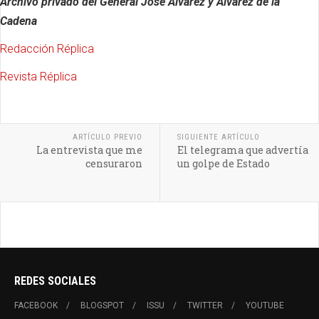
Archivo privado del General José Álvarez y Álvarez de la
Cadena
Redacción Réplica
Revista Réplica
ARTÍCULO PREVIO
SIGUIENTE ARTÍCULO
La entrevista que me
El telegrama que advertía
censuraron
un golpe de Estado
REDES SOCIALES
FACEBOOK
BLOGSPOT
ISSU
TWITTER
YOUTUBE