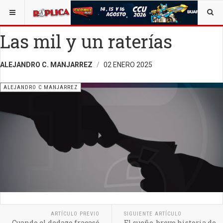
ESTÁ AQUÍ:
ALEJANDRO C. MANJARREZ
Las mil y un raterías
ALEJANDRO C. MANJARREZ
02 ENERO 2025
ALEJANDRO C MANJARREZ
ARTÍCULO PREVIO
SIGUIENTE ARTÍCULO
Cuando el dedazo fracasó
El sueño, breve historia de