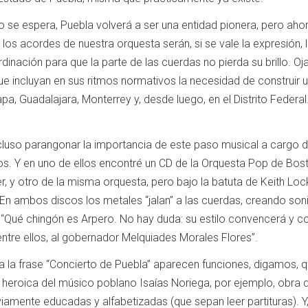
 se espera, Puebla volverá a ser una entidad pionera, pero ahor
 los acordes de nuestra orquesta serán, si se vale la expresión, 
dinación para que la parte de las cuerdas no pierda su brillo. Oj
ue incluyan en sus ritmos normativos la necesidad de construir 
apa, Guadalajara, Monterrey y, desde luego, en el Distrito Feder
cluso parangonar la importancia de este paso musical a cargo d
s. Y en uno de ellos encontré un CD de la Orquesta Pop de Bosto
ler, y otro de la misma orquesta, pero bajo la batuta de Keith Loc
En ambos discos los metales “jalan” a las cuerdas, creando sonid
 “Qué chingón es Arpero. No hay duda: su estilo convencerá y c
 entre ellos, al gobernador Melquiades Morales Flores”.
a la frase “Concierto de Puebla” aparecen funciones, digamos, q
ta heroica del músico poblano Isaías Noriega, por ejemplo, obr
amente educadas y alfabetizadas (que sepan leer partituras). Y,