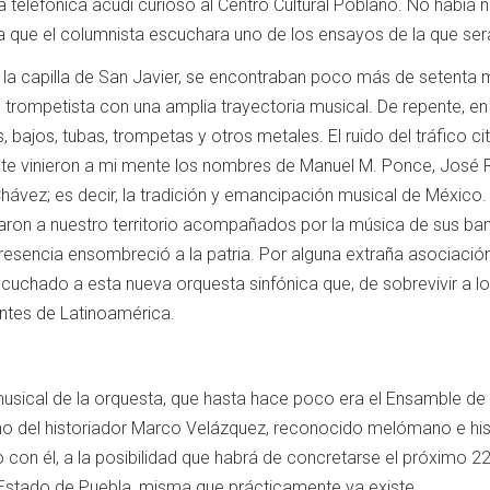
telefónica acudí curioso al Centro Cultural Poblano. No había 
 que el columnista escuchara uno de los ensayos de la que será
era la capilla de San Javier, se encontraban poco más de setenta
trompetista con una amplia trayectoria musical. De repente, en 
s, bajos, tubas, trompetas y otros metales. El ruido del tráfico
nte vinieron a mi mente los nombres de Manuel M. Ponce, José Ro
 Chávez; es decir, la tradición y emancipación musical de México.
garon a nuestro territorio acompañados por la música de sus band
esencia ensombreció a la patria. Por alguna extraña asociación
uchado a esta nueva orquesta sinfónica que, de sobrevivir a los
ntes de Latinoamérica.
usical de la orquesta, que hasta hace poco era el Ensamble de
mo del historiador Marco Velázquez, reconocido melómano e his
o con él, a la posibilidad que habrá de concretarse el próximo 22 d
 Estado de Puebla, misma que prácticamente ya existe.