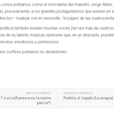
 coros poblanos, como el normalista del maestro Jorge Altieri, 
do, precisamente, a los grandes protagonismos que existen en 
rector— rivalizar con el cenzontle, “el pájaro de las cuatrocient
 política también existen muchas voces (tal vez más de cuatroci
e de su talento musical; opiniones que, en un descuido, pueden 
évolos, envidiosos y perniciosos.
 los corifeos poblanos no desentonen.
ARTÍCULO PREVIO
SIGUIENTE ARTÍCULO
7 y su influencia en la nueva
Puebla, el legado (La magia)
patria*)