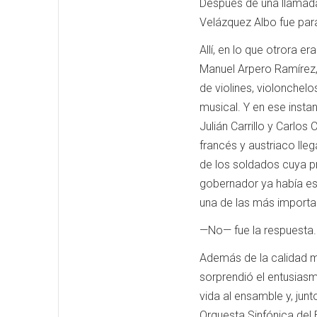
Después de una llamada 
Velázquez Albo fue para
Allí, en lo que otrora 
Manuel Arpero Ramírez, 
de violines, violonchelo
musical. Y en ese insta
Julián Carrillo y Carlos
francés y austriaco lle
de los soldados cuya pr
gobernador ya había esc
una de las más importa
—No— fue la respuesta.
Además de la calidad m
sorprendió el entusias
vida al ensamble y, junt
Orquesta Sinfónica del