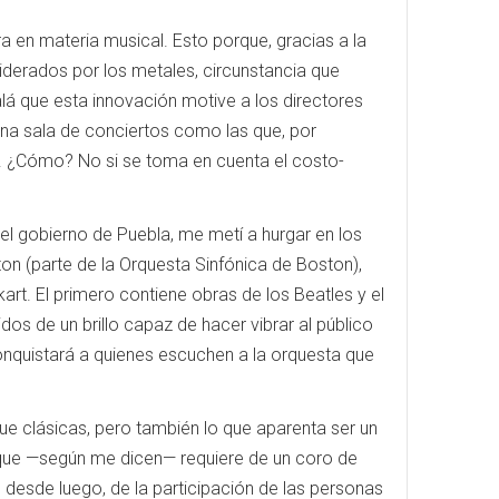
a en materia musical. Esto porque, gracias a la
liderados por los metales, circunstancia que
alá que esta innovación motive a los directores
una sala de conciertos como las que, por
al. ¿Cómo? No si se toma en cuenta el costo-
el gobierno de Puebla, me metí a hurgar en los
n (parte de la Orquesta Sinfónica de Boston),
kart. El primero contiene obras de los Beatles y el
os de un brillo capaz de hacer vibrar al público
onquistará a quienes escuchen a la orquesta que
ue clásicas, pero también lo que aparenta ser un
a que —según me dicen— requiere de un coro de
 desde luego, de la participación de las personas