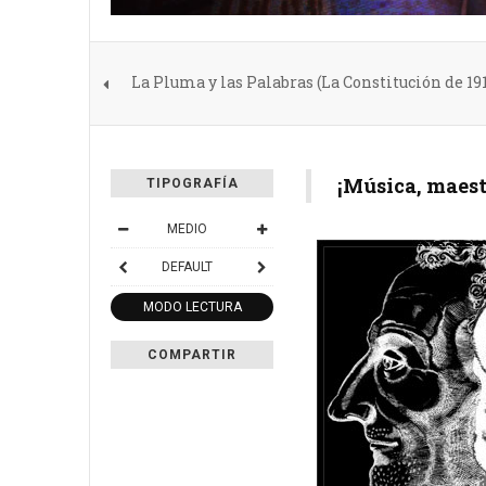
La Pluma y las Palabras (La Constitución de 191
¡Música, maest
TIPOGRAFÍA
MEDIO
DEFAULT
MODO LECTURA
COMPARTIR