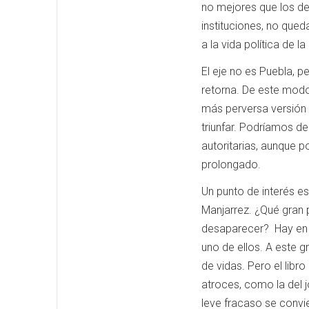
no mejores que los de
instituciones, no qued
a la vida política de l
El eje no es Puebla, p
retorna. De este modo 
más perversa versión d
triunfar. Podríamos de
autoritarias, aunque p
prolongado.
Un punto de interés es
Manjarrez. ¿Qué gran p
desaparecer? Hay en 
uno de ellos. A este g
de vidas. Pero el lib
atroces, como la del j
leve fracaso se convi