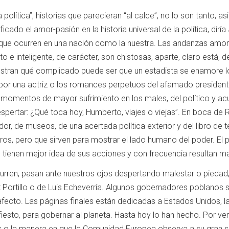
la política”, historias que parecieran “al calce”, no lo son tanto
ficado el amor-pasión en la historia universal de la política, dir
que ocurren en una nación como la nuestra. Las andanzas amoro
o e inteligente, de carácter, son chistosas, aparte, claro está,
uestran qué complicado puede ser que un estadista se enamor
 por una actriz o los romances perpetuos del afamado presiden
momentos de mayor sufrimiento en los males, del político y a
espertar: ¿Qué toca hoy, Humberto, viajes o viejas”. En boca de
dor, de museos, de una acertada política exterior y del libro de
, pero que sirven para mostrar el lado humano del poder. El pap
e tienen mejor idea de sus acciones y con frecuencia resultan má
urren, pasan ante nuestros ojos despertando malestar o piedad, 
 Portillo o de Luis Echeverría. Algunos gobernadores poblanos s
fecto. Las páginas finales están dedicadas a Estados Unidos, la
iesto, para gobernar al planeta. Hasta hoy lo han hecho. Por ve
o la manera en que la Comunidad Europea observa a su gran soc