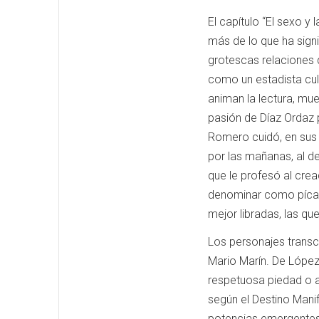
El capítulo “El sexo y 
más de lo que ha signi
grotescas relaciones 
como un estadista cult
animan la lectura, m
pasión de Díaz Ordaz
Romero cuidó, en sus 
por las mañanas, al d
que le profesó al crea
denominar como pícaros
mejor libradas, las qu
Los personajes transc
Mario Marín. De López
respetuosa piedad o a
según el Destino Manif
potencias emergentes 