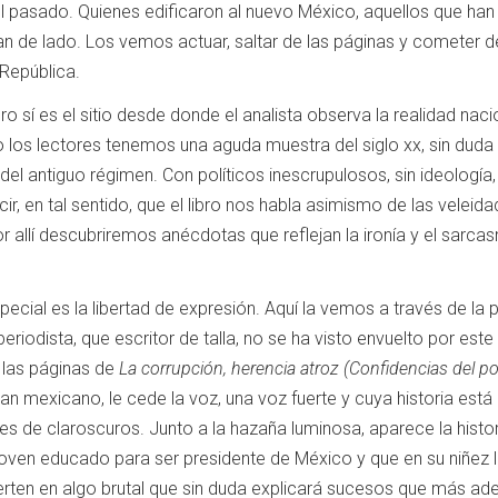
l pasado. Quienes edificaron al nuevo México, aquellos que han
an de lado. Los vemos actuar, saltar de las páginas y cometer de
a República.
ero sí es el sitio desde donde el analista observa la realidad na
los lectores tenemos una aguda muestra del siglo xx, sin duda ta
el antiguo régimen. Con políticos inescrupulosos, sin ideología, n
cir, en tal sentido, que el libro nos habla asimismo de las velei
or allí descubriremos anécdotas que reflejan la ironía y el sar
pecial es la libertad de expresión. Aquí la vemos a través de la p
eriodista, que escritor de talla, no se ha visto envuelto por es
las páginas de
La corrupción, herencia atroz (Confidencias del po
ran mexicano, le cede la voz, una voz fuerte y cuya historia est
ro es de claroscuros. Junto a la hazaña luminosa, aparece la hi
oven educado para ser presidente de México y que en su niñez lo
erten en algo brutal que sin duda explicará sucesos que más ade