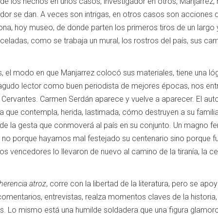
 de los hechos en unos casos, investigador en otros, Manjarrez,
edor se dan. A veces son intrigas, en otros casos son acciones
ona, hoy museo, de donde parten los primeros tiros de un largo 
celadas, como se trabaja un mural, los rostros del país, sus c
, el modo en que Manjarrez colocó sus materiales, tiene una lógi
 agudo lector como buen periodista de mejores épocas, nos ent
ervantes. Carmen Serdán aparece y vuelve a aparecer. El autor
ca que contempla, herida, lastimada, cómo destruyen a su famili
n de la gesta que conmoverá al país en su conjunto. Un magno fe
 no porque hayamos mal festejado su centenario sino porque 
 Los vencedores lo llevaron de nuevo al camino de la tiranía, la ce
herencia atroz
, corre con la libertad de la literatura, pero se ap
omentarios, entrevistas, realza momentos claves de la historia
s. Lo mismo está una humilde soldadera que una figura glamoros