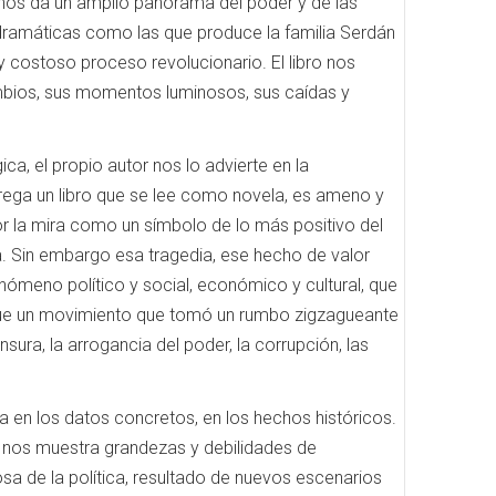
 nos da un amplio panorama del poder y de las
 dramáticas como las que produce la familia Serdán
y costoso proceso revolucionario. El libro nos
ambios, sus momentos luminosos, sus caídas y
ca, el propio autor nos lo advierte en la
rega un libro que se lee como novela, es ameno y
 la mira como un símbolo de lo más positivo del
a. Sin embargo esa tragedia, ese hecho de valor
nómeno político y social, económico y cultural, que
fue un movimiento que tomó un rumbo zigzagueante
nsura, la arrogancia del poder, la corrupción, las
oya en los datos concretos, en los hechos históricos.
, nos muestra grandezas y debilidades de
a de la política, resultado de nuevos escenarios