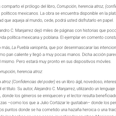
comparto el prólogo del libro,
Corrupción, herencia atroz, (conf
políticos mexicanos. La obra se encuentra disponible en la pla
dad que aqueja al mundo, cede, podrá usted disfrutarlo en papel.
ndro C. Manjarrez dejó miles de páginas con historias que poc
ida política mexicana y poblana. El ejemplar en comento consta 
no más,
La Puebla variopinta
, que por desenmascarar las intencio
mo pan caliente y llegó a muy pocas manos. Dicha acción pareci
l mismo. Pero estará muy pronto en sus dispositivos móviles.
rrupción, herencia atroz
:
a atroz (Confidencias del poder)
es un libro ágil, novedoso, intere
llí el título. Su autor, Alejandro C. Manjarrez, utilizando un leng
o, donde los géneros se enriquecen y el lector resulta beneficiado
as –como los que a Julio Cortázar le gustaban– donde los per
os puntos donde se ha cometido una hazaña heroica o una traici