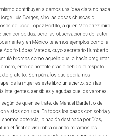
, asimismo contribuyen a darnos una idea clara no nada
ía Jorge Luis Borges, sino las cosas chuscas o
sas de José López Portillo, a quien Manjarrez mira
 de bien conocidas, pero las observaciones del autor
e locamente y en México tenemos ejemplos como la
te Adolfo López Mateos, cuyo secretario Humberto
cumuló bromas como aquella que lo hacía preguntar
 Romero, eran de notable gracia debido al respeto
 texto gratuito. Son párrafos que podríamos
el de la mujer es este libro un acierto, son las
s inteligentes, sensibles y agudas que los varones.
según de quien se trate, de Manuel Bartlett o de
on vistos con lupa. En todos los casos con sobria y
 enorme potencia, la nación destinada por Dios,
ntura el final se vislumbra cuando miramos las
io, harta de ser manejada con criterios políticos