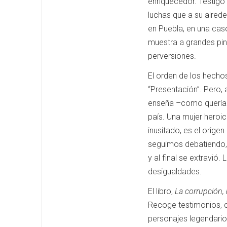
enriquecedor. Testigo
luchas que a su alred
en Puebla, en una cas
muestra a grandes pin
perversiones.
El orden de los hechos
“Presentación”. Pero,
enseña –como quería C
país. Una mujer heroi
inusitado, es el orige
seguimos debatiendo,
y al final se extravió.
desigualdades.
El libro,
La corrupción, 
Recoge testimonios, c
personajes legendario