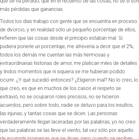
que se ha perdido, que en el recuento de las cosas, no sé si son
más pérdidas que ganancias.
Todos los días trabajo con gente que se encuentra en proceso
de divorcio, y en realidad sólo un pequeño porcentaje de ellos,
refieren que las cosas desde el principio estaban mal. Si
pudiera ponerle un porcentaje, me atrevería a decir que el 2%;
todos los demás me cuentan las más hermosas y
extraordinarias historias de amor, me platican miles de detalles
y lindos momentos que ni siquiera se me hubieran podido
ocurrir. ¿Y qué sucedió entonces? ¿Eligieron mal? No lo creo, lo
que creo, es que en muchos de los casos el respeto se
extravió, no se ocuparon roles precisos, no se hicieron
acuerdos, pero sobre todo, nadie se detuvo para los insultos,
las injurias, y tantas cosas que se dicen. Las personas
verdaderamente llegan laceradas por las palabras; yo no creo
que las palabras se las lleve el viento, tal vez sólo por aquello
de incumplir promesas que se dicen; pero cuando se reciben