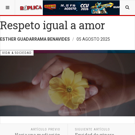
ESTÁ AQUÍ:
VIDA Y SOCIEDAD
ARTE Y CREACIÓN
Respeto igual a amor
ESTHER GUADARRAMA BENAVIDES
05 AGOSTO 2025
VIDA & SOCIEDAD
ARTÍCULO PREVIO
SIGUIENTE ARTÍCULO
Hacia una mediación
Equidad de género